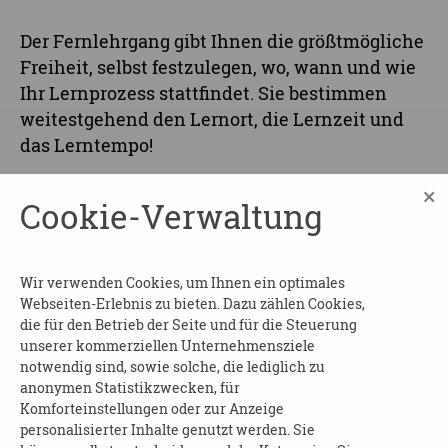
Der Fernlehrgang gibt Ihnen die größtmögliche
Freiheit, selbst festzulegen, wo, wann und wie
Ihr Lernprozess stattfindet. Sie bestimmen
weitestgehend den Lernort, die Lernzeit und
das Lerntempo!
×
Aufbau der Weiterbildung:
Cookie-Verwaltung
Innerhalb eines Jahres absolvieren Sie 414
Weiterbildungsstunden. Davon entfallen 358
Wir verwenden Cookies, um Ihnen ein optimales
Stunden auf die Bearbeitung der Inhalte und
Webseiten-Erlebnis zu bieten. Dazu zählen Cookies,
Einsendeaufgaben, dem Erstellen der
die für den Betrieb der Seite und für die Steuerung
unserer kommerziellen Unternehmensziele
fachpraktischen Arbeit und der Projektarbeit
notwendig sind, sowie solche, die lediglich zu
sowie auf Peer-Group Arbeitstreffen. Vier
anonymen Statistikzwecken, für
Anwesenheitstage werden als Online-Seminar
Komforteinstellungen oder zur Anzeige
absolviert und drei Tage in Präsenz
personalisierter Inhalte genutzt werden. Sie