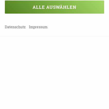
Mitarbeitender
ALLE AUSWÄHLEN
berufliches Selbstverständnis entwickeln
WEITERE INFORMATIONEN HIER:
Datenschutz
Impressum
https://www.dbfk.de/de/bildungsangebote/ter
mine/2021/Fernlehrgang-Pflegeexperte-in-
fuer-Menschen-mit-Demenz-1.php
TEILEN
ZURÜCK ZUR ÜBERSICHT