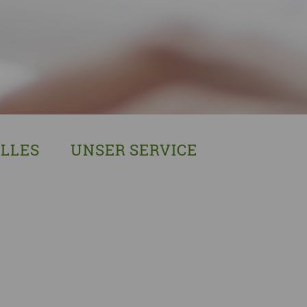
LLES
UNSER SERVICE
sches Austausch- und Vernetzungstreffen
Demenzexperten-Schulung
r Demenz
Demenz-Beratung
EIN!NICHT Pflanzaktion
Vorträge & Workshops
gebote
Selbsthilfe- & Angehörigengruppen
en
Leihausstellungen
nd Veranstaltungen
Newsletter