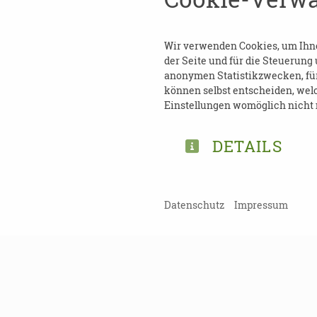
Kosten
: frei
Anmeldung ist nicht erford
Wir verwenden Cookies, um Ihnen
der Seite und für die Steuerung
anonymen Statistikzwecken, für 
Kontakt
:
können selbst entscheiden, welc
Einstellungen womöglich nicht m
Michaela Zoller
Tel.: 0341 - 123 4054
DETAILS
E-Mail:
pflegekoordination@
Datenschutz
Impressum
TEILEN
ZURÜCK ZUR ÜBERSICHT