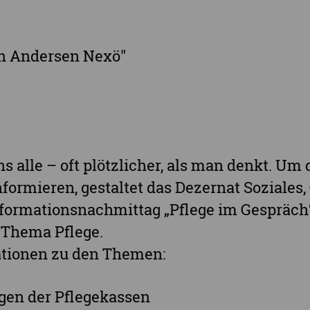
Landkreis Mittelsachsen
Sächsisch
Landkreis Nordsachsen
in Andersen Nexö"
Landkreis Sächsische Schweiz-Osterzgebi
Landkreis Zwickau
Vogtlandkreis
Stadt Chemnitz
Stadt Leipzig
ns alle – oft plötzlicher, als man denkt. Um
Ganz Sachsen
nformieren, gestaltet das Dezernat Soziales,
nformationsnachmittag „Pflege im Gespräch
 Thema Pflege.
ationen zu den Themen:
ngen der Pflegekassen