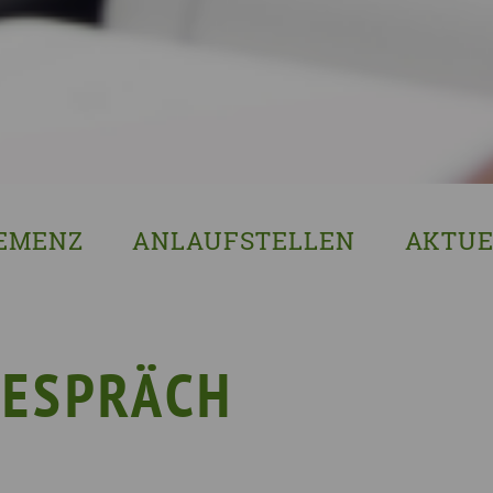
EMENZ
ANLAUFSTELLEN
AKTUE
s ist Demenz?
Erzgebirgskreis
8. Sächsi
ssenswertes & Hilfreiches
Landkreis Bautzen
Woche de
lege
Landkreis Görlitz
VERGISS?M
GESPRÄCH
Landeshauptstadt Dresden
Stellenan
Landkreis Leipzig
Neuigkeit
Landkreis Meissen
Termine u