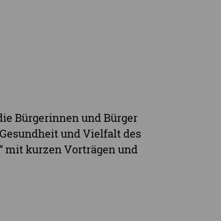
e Demenzstrategie
Demenzsensibel Kampagne
Online-Angebote & Podcast
rge
 die Bürgerinnen und Bürger
 Gesundheit und Vielfalt des
“ mit kurzen Vorträgen und