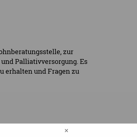
ohnberatungsstelle, zur
und Palliativversorgung. Es
u erhalten und Fragen zu
×