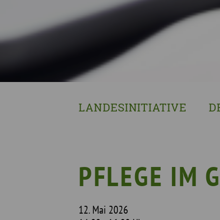
LANDESINITIATIVE
D
Was wir tun
Wa
Wer wir sind
Wi
Geschichte
Pf
PFLEGE IM 
Mit wem wir arbeiten
Unterstützte Projekte
12. Mai 2026