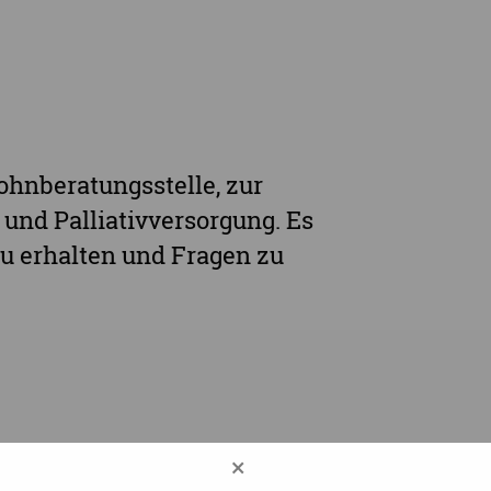
ohnberatungsstelle, zur
und Palliativversorgung. Es
u erhalten und Fragen zu
×