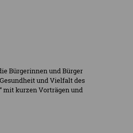
e Demenzstrategie
Demenzsensibel Kampagne
Online-Angebote & Podcast
rge
 die Bürgerinnen und Bürger
 Gesundheit und Vielfalt des
“ mit kurzen Vorträgen und