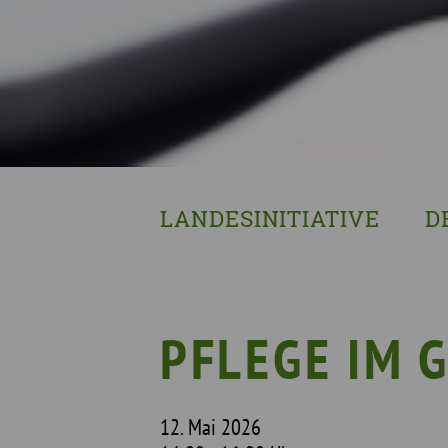
LANDESINITIATIVE
D
Was wir tun
Wa
Wer wir sind
Wi
Geschichte
Pf
PFLEGE IM 
Mit wem wir arbeiten
Unterstützte Projekte
12. Mai 2026