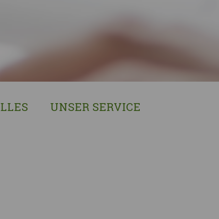
LLES
UNSER SERVICE
sches Austausch- und Vernetzungstreffen
Demenzexperten-Schulung
r Demenz
Demenz-Beratung
EIN!NICHT Pflanzaktion
Vorträge & Workshops
gebote
Selbsthilfe- & Angehörigengruppen
en
Leihausstellungen
nd Veranstaltungen
Newsletter