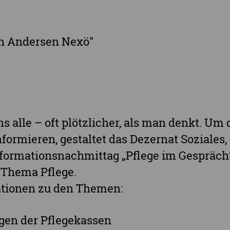
Landkreis Mittelsachsen
Sächsisch
Landkreis Nordsachsen
in Andersen Nexö"
Landkreis Sächsische Schweiz-Osterzgebi
Landkreis Zwickau
Vogtlandkreis
Stadt Chemnitz
Stadt Leipzig
ns alle – oft plötzlicher, als man denkt. Um
Ganz Sachsen
nformieren, gestaltet das Dezernat Soziales,
nformationsnachmittag „Pflege im Gespräch
 Thema Pflege.
ationen zu den Themen:
ngen der Pflegekassen