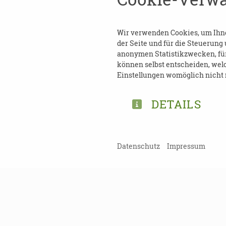
Kosten
: frei
Anmeldung ist nicht erford
Wir verwenden Cookies, um Ihnen
der Seite und für die Steuerung
anonymen Statistikzwecken, für 
Kontakt
:
können selbst entscheiden, welc
Einstellungen womöglich nicht m
Michaela Zoller
Tel.: 0341 - 123 4054
DETAILS
E-Mail:
pflegekoordination@
Datenschutz
Impressum
TEILEN
ZURÜCK ZUR ÜBERSICHT