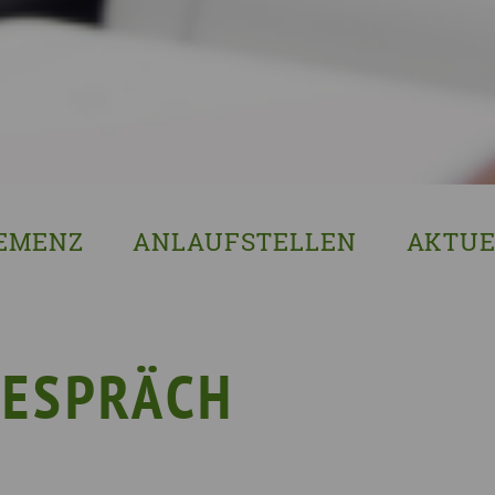
EMENZ
ANLAUFSTELLEN
AKTUE
s ist Demenz?
Erzgebirgskreis
8. Sächsi
ssenswertes & Hilfreiches
Landkreis Bautzen
Woche de
lege
Landkreis Görlitz
VERGISS?M
GESPRÄCH
Landeshauptstadt Dresden
Stellenan
Landkreis Leipzig
Neuigkeit
Landkreis Meissen
Termine u