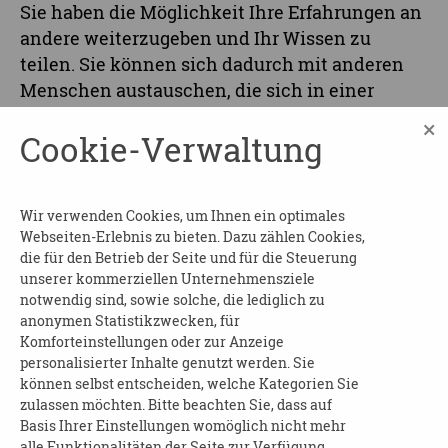
Sie haben die Möglichkeit Ihre Erfahrungen an
andere weiterzugeben und Ihr Wissen zu
teilen. Sie können sich dadurch mit anderen
Menschen austauschen, die sich in einer
ähnlichen Situation wie Sie befinden. Einen
×
Cookie-Verwaltung
Vorteil dieses digitalen Austausches sehen wir
darin, dass sich Menschen aus ganz Sachsen
treffen können. Dadurch findet ein
Wir verwenden Cookies, um Ihnen ein optimales
überregionaler Erfahrungsaustausch statt, der
Webseiten-Erlebnis zu bieten. Dazu zählen Cookies,
so regionale Lösungen und kreative Ansätze im
die für den Betrieb der Seite und für die Steuerung
Umgang mit Demenz und Corona ermöglicht.
unserer kommerziellen Unternehmensziele
notwendig sind, sowie solche, die lediglich zu
FÜR WEN IST DAS ANGEBOT?
anonymen Statistikzwecken, für
Komforteinstellungen oder zur Anzeige
Dieses Angebot richtet sich an pflegende
personalisierter Inhalte genutzt werden. Sie
Angehörige, die zu Hause einen Menschen mit
können selbst entscheiden, welche Kategorien Sie
zulassen möchten. Bitte beachten Sie, dass auf
Demenz versorgen. Personen, die sich im
Basis Ihrer Einstellungen womöglich nicht mehr
Frühstadium der Erkrankung befinden, sind
alle Funktionalitäten der Seite zur Verfügung