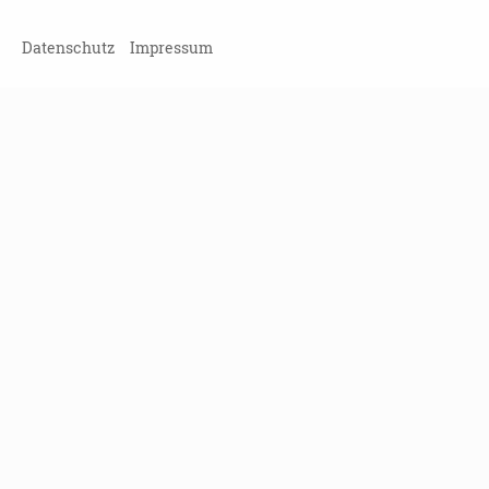
ANMELDUNG:
Datenschutz
Impressum
Ines Süß
i.suess@landesinitiative-demenz.de
Telefon: 0351-81085122
TEILEN
ZURÜCK ZUR ÜBERSICHT
Veranstaltung verpasst?
Kein Problem - vielleicht klappt es ja