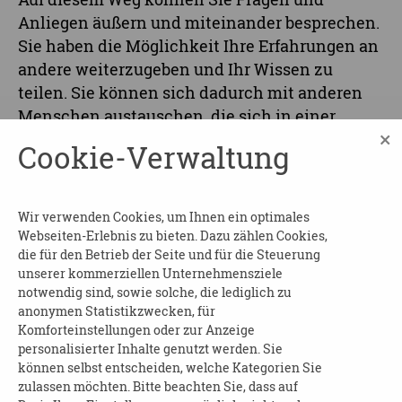
Anliegen äußern und miteinander besprechen.
Sie haben die Möglichkeit Ihre Erfahrungen an
andere weiterzugeben und Ihr Wissen zu
teilen. Sie können sich dadurch mit anderen
Menschen austauschen, die sich in einer
×
ähnlichen Situation wie Sie befinden. Einen
Cookie-Verwaltung
Vorteil dieses digitalen Austausches sehen wir
darin, dass sich Menschen aus ganz Sachsen
treffen können. Dadurch findet ein
Wir verwenden Cookies, um Ihnen ein optimales
überregionaler Erfahrungsaustausch statt, der
Webseiten-Erlebnis zu bieten. Dazu zählen Cookies,
so regionale Lösungen und kreative Ansätze im
die für den Betrieb der Seite und für die Steuerung
unserer kommerziellen Unternehmensziele
Umgang mit Demenz und Corona ermöglicht.
notwendig sind, sowie solche, die lediglich zu
anonymen Statistikzwecken, für
FÜR WEN IST DAS ANGEBOT?
Komforteinstellungen oder zur Anzeige
personalisierter Inhalte genutzt werden. Sie
Dieses Angebot richtet sich an pflegende
können selbst entscheiden, welche Kategorien Sie
Angehörige, die zu Hause einen Menschen mit
zulassen möchten. Bitte beachten Sie, dass auf
Demenz versorgen. Personen, die sich im