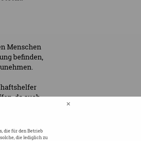
inen Menschen
ung befinden,
lzunehmen.
haftshelfer
fen, da auch
×
nforme
 die für den Betrieb
e
lche, die lediglich zu