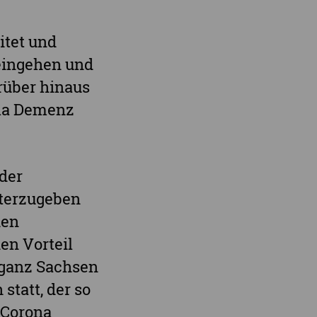
itet und
 eingehen und
rüber hinaus
ema Demenz
der
iterzugeben
hen
nen Vorteil
 ganz Sachsen
statt, der so
 Corona