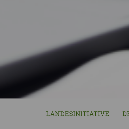
LANDESINITIATIVE
D
Was wir tun
Wa