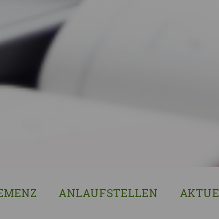
EMENZ
ANLAUFSTELLEN
AKTUE
s ist Demenz?
Erzgebirgskreis
8. Sächsi