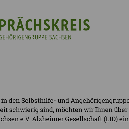
ssenswertes & Hilfreiches
Landkreis Bautzen
Woche de
lege
Landkreis Görlitz
VERGISS?M
PRÄCHSKREIS
Landeshauptstadt Dresden
Stellenan
ANGEHÖRIGENGRUPPE SACHSEN
Landkreis Leipzig
Neuigkeit
Landkreis Meissen
Termine u
Landkreis Mittelsachsen
Sächsisch
Landkreis Nordsachsen
Landkreis Sächsische Schweiz-Osterzgebi
Landkreis Zwickau
Vogtlandkreis
n in den Selbsthilfe- und Angehörigengrupp
Stadt Chemnitz
eit schwierig sind, möchten wir Ihnen über
Stadt Leipzig
hsen e.V. Alzheimer Gesellschaft (LID) ein
.
Ganz Sachsen