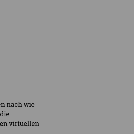
r Demenz
Demenz-Beratung
EIN!NICHT Pflanzaktion
Vorträge & Workshops
gebote
Selbsthilfe- & Angehörigengruppen
en
Leihausstellungen
nd Veranstaltungen
Newsletter
e Demenzstrategie
Demenzsensibel Kampagne
Online-Angebote & Podcast
rge
en nach wie
 die
en virtuellen