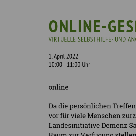
Wer wir sind
Wi
Geschichte
Pf
ONLINE-GES
Mit wem wir arbeiten
VIRTUELLE SELBSTHILFE- UND 
Unterstützte Projekte
1. April 2022
10:00 - 11:00 Uhr
online
Da die persönlichen Treffe
vor für viele Menschen zurz
Landesinitiative Demenz Sac
Raum zur Verfügung stellen