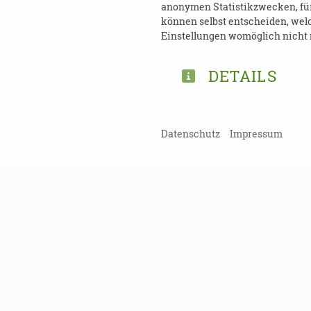
anonymen Statistikzwecken, für 
Informationen zugeschickt.
können selbst entscheiden, welc
sein, bieten wir Ihnen gerne
Einstellungen womöglich nicht m
DETAILS
ANMELDUNG:
Datenschutz
Impressum
Stephan Förster (Fachrefer
s.foerster@landesinitiativ
Telefon: 0351-81085122
TEILEN