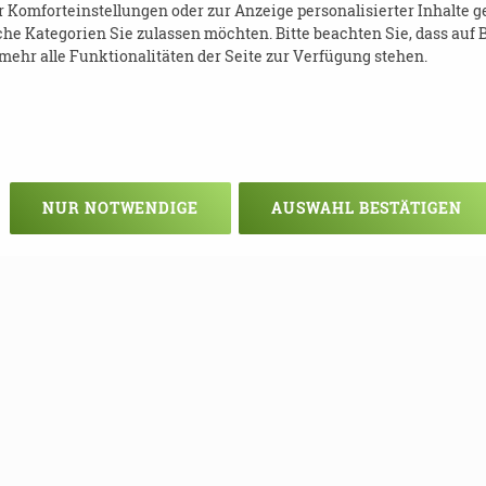
Komforteinstellungen oder zur Anzeige personalisierter Inhalte g
 Sollten Sie bei der technischen Umsetzun
he Kategorien Sie zulassen möchten. Bitte beachten Sie, dass auf B
 Hilfestellung dazu an. Nur Mut!
ehr alle Funktionalitäten der Seite zur Verfügung stehen.
NUR NOTWENDIGE
AUSWAHL BESTÄTIGEN
ent)
e-demenz.de