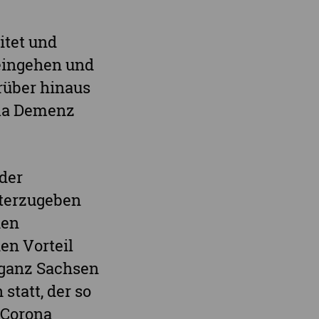
itet und
 eingehen und
rüber hinaus
ema Demenz
der
iterzugeben
hen
nen Vorteil
 ganz Sachsen
statt, der so
 Corona