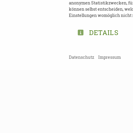
anonymen Statistikzwecken, für 
Informationen zugeschickt.
können selbst entscheiden, welc
sein, bieten wir Ihnen gerne
Einstellungen womöglich nicht m
DETAILS
ANMELDUNG:
Datenschutz
Impressum
Stephan Förster (Fachrefer
s.foerster@landesinitiativ
Telefon: 0351-81085122
TEILEN