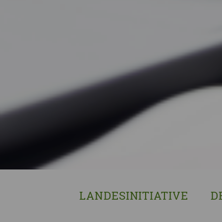
LANDESINITIATIVE
D
Was wir tun
Wa