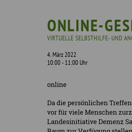
Wer wir sind
Wi
Geschichte
Pf
ONLINE-GES
Mit wem wir arbeiten
VIRTUELLE SELBSTHILFE- UND 
Unterstützte Projekte
4. März 2022
10:00 - 11:00 Uhr
online
Da die persönlichen Treffe
vor für viele Menschen zurz
Landesinitiative Demenz Sac
Raum zur Verfügung stellen