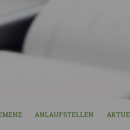
EMENZ
ANLAUFSTELLEN
AKTUE
s ist Demenz?
Erzgebirgskreis
8. Sächsi