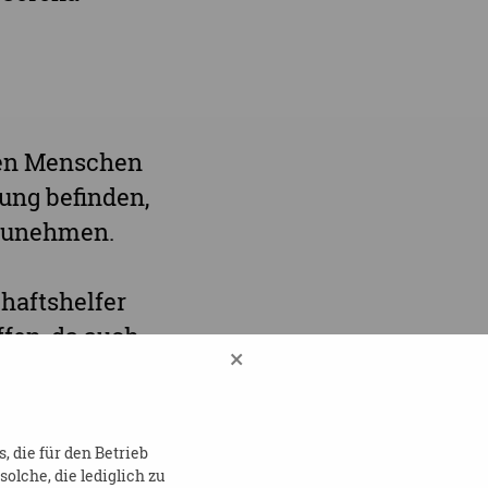
inen Menschen
ung befinden,
lzunehmen.
haftshelfer
fen, da auch
×
nforme
 die für den Betrieb
e
lche, die lediglich zu