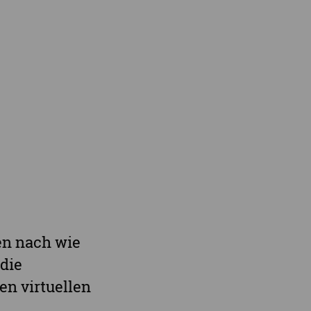
r Demenz
Demenz-Beratung
EIN!NICHT Pflanzaktion
Vorträge & Workshops
gebote
Selbsthilfe- & Angehörigengruppen
en
Leihausstellungen
nd Veranstaltungen
Newsletter
e Demenzstrategie
Demenzsensibel Kampagne
Online-Angebote & Podcast
rge
en nach wie
 die
en virtuellen