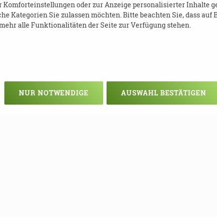
Komforteinstellungen oder zur Anzeige personalisierter Inhalte g
 Sollten Sie bei der technischen Umsetzun
he Kategorien Sie zulassen möchten. Bitte beachten Sie, dass auf B
 Hilfestellung dazu an. Nur Mut!
ehr alle Funktionalitäten der Seite zur Verfügung stehen.
NUR NOTWENDIGE
AUSWAHL BESTÄTIGEN
ent)
e-demenz.de