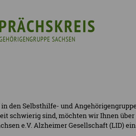
ssenswertes & Hilfreiches
Landkreis Bautzen
Woche de
lege
Landkreis Görlitz
VERGISS?M
PRÄCHSKREIS
Landeshauptstadt Dresden
Stellenan
ANGEHÖRIGENGRUPPE SACHSEN
Landkreis Leipzig
Neuigkeit
Landkreis Meissen
Termine u
Landkreis Mittelsachsen
Sächsisch
Landkreis Nordsachsen
Landkreis Sächsische Schweiz-Osterzgebi
Landkreis Zwickau
Vogtlandkreis
n in den Selbsthilfe- und Angehörigengrupp
Stadt Chemnitz
eit schwierig sind, möchten wir Ihnen über
Stadt Leipzig
hsen e.V. Alzheimer Gesellschaft (LID) ein
.
Ganz Sachsen