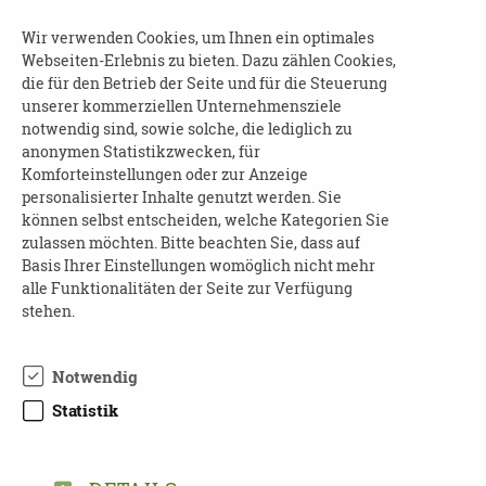
Krisen bewältigen
Wie geht es dem Angehörigen?
Wir verwenden Cookies, um Ihnen ein optimales
Webseiten-Erlebnis zu bieten. Dazu zählen Cookies,
Veränderung der Beziehung und Rolle
die für den Betrieb der Seite und für die Steuerung
Was tun um nicht auszubrennen
unserer kommerziellen Unternehmensziele
notwendig sind, sowie solche, die lediglich zu
Selbstfürsorge
anonymen Statistikzwecken, für
Komforteinstellungen oder zur Anzeige
Der Kurs findet immer mittwochs im Zeitraum
personalisierter Inhalte genutzt werden. Sie
von 10 - 12 Uhr statt.
können selbst entscheiden, welche Kategorien Sie
zulassen möchten. Bitte beachten Sie, dass auf
Basis Ihrer Einstellungen womöglich nicht mehr
Kosten
alle Funktionalitäten der Seite zur Verfügung
stehen.
Das Angebot ist für Teilnehmer aus
Deutschland kostenfrei. Die Kosten werden von
Notwendig
Desideria und der BARMER Pflegekasse
Statistik
getragen, unabhängig von der
Krankenkassenzugehörigkeit des
Teilnehmenden. Für Teilnehmer aus dem