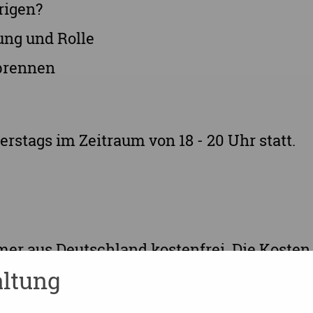
rigen?
ung und Rolle
brennen
rstags im Zeitraum von 18 - 20 Uhr statt.
hmer aus Deutschland kostenfrei. Die Koste
tragen, unabhängig von der Krankenkassen
ltung
mer aus dem Ausland kostet das Seminar 10