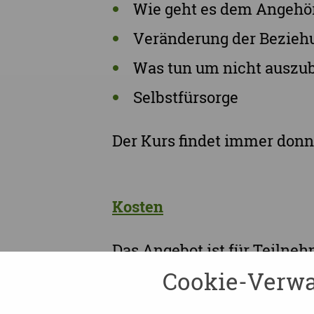
Wie geht es dem Angehö
Veränderung der Bezieh
Was tun um nicht auszu
Selbstfürsorge
Der Kurs findet immer donne
Kosten
Das Angebot ist für Teilne
der BARMER Pflegekasse ge
Cookie-Verwa
Teilnehmenden. Für Teilneh