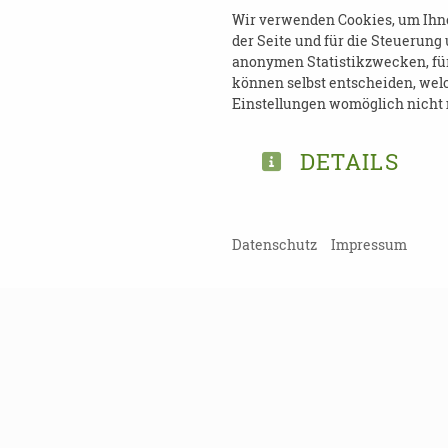
Mehrwertsteuer.
Wir verwenden Cookies, um Ihnen
der Seite und für die Steuerung
anonymen Statistikzwecken, für 
können selbst entscheiden, welc
Einstellungen womöglich nicht m
Veranstalter
DETAILS
Desideria Care e.V.
Lessingstr. 5
Datenschutz
Impressum
80336 München
Weitere Informationen und
Angehörigenseminare | Des