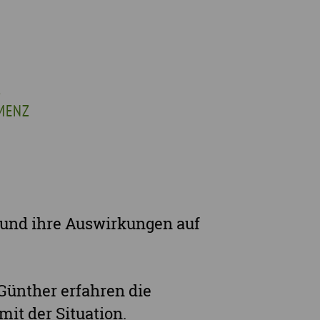
sches Austausch- und Vernetzungstreffen
Demenzexperten-Schulung
r Demenz
Demenz-Beratung
EIN!NICHT Pflanzaktion
Vorträge & Workshops
R
gebote
Selbsthilfe- & Angehörigengruppen
EMENZ
en
Leihausstellungen
nd Veranstaltungen
Newsletter
e Demenzstrategie
Demenzsensibel Kampagne
Online-Angebote & Podcast
rge
 und ihre Auswirkungen auf
Günther erfahren die
t der Situation.