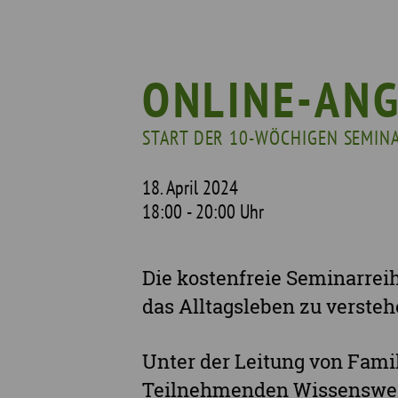
Was wir tun
Wa
Wer wir sind
Wi
Geschichte
Pf
ONLINE-AN
Mit wem wir arbeiten
START DER 10-WÖCHIGEN SEMIN
Unterstützte Projekte
18. April 2024
18:00 - 20:00 Uhr
Die kostenfreie Seminarrei
das Alltagsleben zu verste
Unter der Leitung von Fami
Teilnehmenden Wissenswer