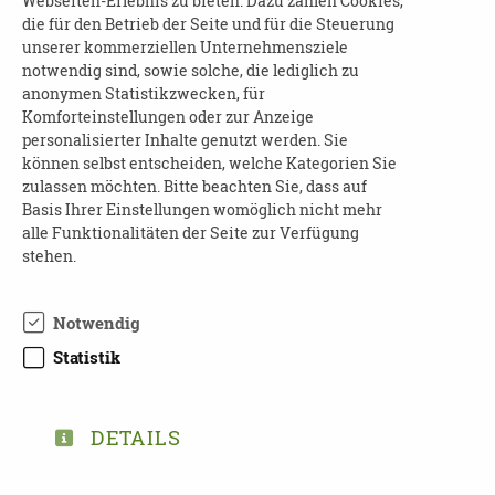
Webseiten-Erlebnis zu bieten. Dazu zählen Cookies,
Beginn und Dauer
: am 23.09.25 von 17:00 bis
die für den Betrieb der Seite und für die Steuerung
18:00 Uhr
unserer kommerziellen Unternehmensziele
notwendig sind, sowie solche, die lediglich zu
Wo
: Volkssolidarität Sebnitz in der Cafeteria
anonymen Statistikzwecken, für
Komforteinstellungen oder zur Anzeige
Kosten
: frei
personalisierter Inhalte genutzt werden. Sie
können selbst entscheiden, welche Kategorien Sie
Anmeldung
wird erbeten an Frau Andrea
zulassen möchten. Bitte beachten Sie, dass auf
Grunert- Kenner (0162/65 88 244,
Basis Ihrer Einstellungen womöglich nicht mehr
andrea.grunert.kenner@voso-pirna.de
)
alle Funktionalitäten der Seite zur Verfügung
stehen.
Notwendig
Statistik
TEILEN
ZURÜCK ZUR ÜBERSICHT
DETAILS