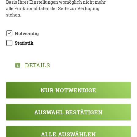
Basis Ihrer Einstellungen womöglich nicht mehr
03741-222832
alle Funktionalitäten der Seite zur Verfügung
stehen.
Notwendig
DOWNLOAD
Statistik
THEMENABEND_2021.PDF
DETAILS
TEILEN
NUR NOTWENDIGE
ZURÜCK ZUR ÜBERSICHT
AUSWAHL BESTÄTIGEN
ALLE AUSWÄHLEN