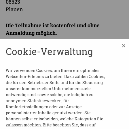
08523
Plauen
Die Teilnahme ist kostenfrei und ohne
Anmeldung möglich.
×
Ob dieser Themenabend stattfinden kann, ist
Cookie-Verwaltung
leider auf Grund der momentan nicht
einschätzbaren Entwicklung durch die Corona-
Pandemie und der damit verbundenen
Wir verwenden Cookies, um Ihnen ein optimales
Einschränkungen noch nicht vorhersehbar.
Webseiten-Erlebnis zu bieten. Dazu zählen Cookies,
Wir bitten dafür um Verständnis.
die für den Betrieb der Seite und für die Steuerung
unserer kommerziellen Unternehmensziele
Bitte erkundigen Sie sich vorher beim
notwendig sind, sowie solche, die lediglich zu
Veranstalter:
anonymen Statistikzwecken, für
Komforteinstellungen oder zur Anzeige
www.caritas-vogtland.de
personalisierter Inhalte genutzt werden. Sie
können selbst entscheiden, welche Kategorien Sie
oder telefonisch bei Frau Lochmann:
zulassen möchten. Bitte beachten Sie, dass auf