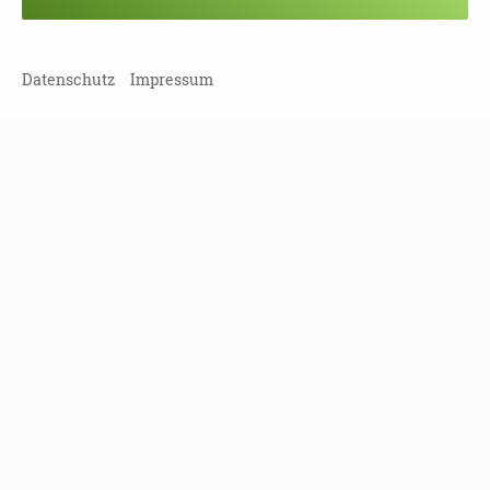
Veranstaltung verpasst?
Kein Problem - vielleicht klappt es ja
beim nächsten Mal!
Datenschutz
Impressum
Damit Sie keine Termine mehr
verpassen, können Sie sich hier in
unseren Newsletter eintragen!
NEWSLETTER ABONNIEREN!
Leipziger Straße 117
01127 Dresden
Tel
(0351) 810 85 122
Fax
(0351) 810 85 124