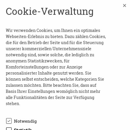
Leben ohne Gestern" für Mitarbeitende,
×
Cookie-Verwaltung
Angehörige und Interessierte. Der Film
ermöglicht einen sensiblen Zugang zum
Thema Demenz und lädt zum gemeinsamen
Wir verwenden Cookies, um Ihnen ein optimales
Austausch ein.
Webseiten-Erlebnis zu bieten. Dazu zählen Cookies,
die für den Betrieb der Seite und für die Steuerung
Der Veranstaltungsort ist
barrierefrei
.
unserer kommerziellen Unternehmensziele
notwendig sind, sowie solche, die lediglich zu
Kosten
: frei
anonymen Statistikzwecken, für
Komforteinstellungen oder zur Anzeige
Kontakt
:
personalisierter Inhalte genutzt werden. Sie
Frau Doreen Christoph
können selbst entscheiden, welche Kategorien Sie
Tel.: 035873/46132
zulassen möchten. Bitte beachten Sie, dass auf
Basis Ihrer Einstellungen womöglich nicht mehr
E-Mail:
tagespflege@herrnhuter-diakonie.de
alle Funktionalitäten der Seite zur Verfügung
Web:
www.herrnhuter-diakonie.de
stehen.
Eine Voranmeldung ist nicht erforderlich.
Notwendig