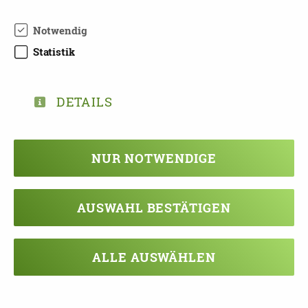
0375 3031 7520
TEL.:
Notwendig
Statistik
DETAILS
TEILEN
NUR NOTWENDIGE
ZURÜCK ZUR ÜBERSICHT
AUSWAHL BESTÄTIGEN
Veranstaltung verpasst?
ALLE AUSWÄHLEN
Kein Problem - vielleicht klappt es ja
beim nächsten Mal!