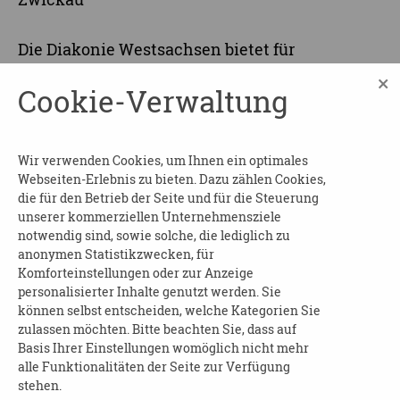
Die Diakonie Westsachsen bietet für
Interessierte Nachbarschaftshelferkurse an.
×
Cookie-Verwaltung
Diese Kurse werden an einem Freitag (16 - 20
Uhr) und am darauffolgenden Samstag (8.30 -
12.00 Uhr) angeboten. Jeweils in 5 Einheiten
Wir verwenden Cookies, um Ihnen ein optimales
a=90 Minuten, bekommen die Teilnehmer und
Webseiten-Erlebnis zu bieten. Dazu zählen Cookies,
Teilnehmerinnen eine Grundlage vermittelt.
die für den Betrieb der Seite und für die Steuerung
unserer kommerziellen Unternehmensziele
Die Veranstaltungen sind kostenfrei. Um eine
notwendig sind, sowie solche, die lediglich zu
vorherige Anmeldung wird gebeten.
anonymen Statistikzwecken, für
Komforteinstellungen oder zur Anzeige
KONTAKT:
personalisierter Inhalte genutzt werden. Sie
können selbst entscheiden, welche Kategorien Sie
Diakonie Westsachsen/Pflege- und
zulassen möchten. Bitte beachten Sie, dass auf
Demenzberatung
Basis Ihrer Einstellungen womöglich nicht mehr
alle Funktionalitäten der Seite zur Verfügung
pdb@diakonie-westsachsen.de
MAIL:
stehen.