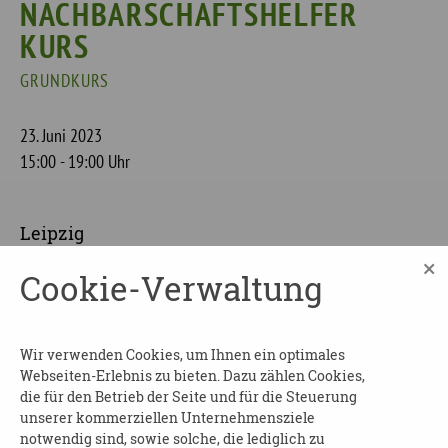
NACHBARSCHAFTSHELFER
KURS
GRUNDKURS
23. Juni 2023
15:00 - 19:00 Uhr
Leipzig
×
Cookie-Verwaltung
Für die auszubildenden Nachbarschaftshelfer
gibt es einen weiteren Kurs.
Nähere Auskünfte erfahren Sie über:
Wir verwenden Cookies, um Ihnen ein optimales
Webseiten-Erlebnis zu bieten. Dazu zählen Cookies,
die für den Betrieb der Seite und für die Steuerung
Pflegenetzwerk Leipzig
unserer kommerziellen Unternehmensziele
notwendig sind, sowie solche, die lediglich zu
Dornberger Straße 2