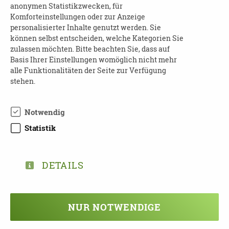
anonymen Statistikzwecken, für
Komforteinstellungen oder zur Anzeige
04315 Leipzig
personalisierter Inhalte genutzt werden. Sie
Tel.: 0341 58324111
können selbst entscheiden, welche Kategorien Sie
zulassen möchten. Bitte beachten Sie, dass auf
e
Mail: kontakt@pflegenetzwerk
-
leipzig.d
Basis Ihrer Einstellungen womöglich nicht mehr
alle Funktionalitäten der Seite zur Verfügung
stehen.
Notwendig
TEILEN
Statistik
ZURÜCK ZUR ÜBERSICHT
DETAILS
Veranstaltung verpasst?
NUR NOTWENDIGE
Kein Problem - vielleicht klappt es ja
beim nächsten Mal!