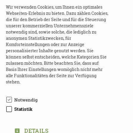
Wir verwenden Cookies, um Ihnen ein optimales
Anmeldung:
Webseiten-Erlebnis zu bieten. Dazu zählen Cookies,
bis 05.03.2024 unter
die für den Betrieb der Seite und für die Steuerung
https://mitdenken.sachsen.de/1038498
unserer kommerziellen Unternehmensziele
notwendig sind, sowie solche, die lediglich zu
anonymen Statistikzwecken, für
Uhrzeit:
Komforteinstellungen oder zur Anzeige
Die Veranstaltung findet von 14.30 bis 16.30 Uhr
personalisierter Inhalte genutzt werden. Sie
können selbst entscheiden, welche Kategorien Sie
statt.
zulassen möchten. Bitte beachten Sie, dass auf
Basis Ihrer Einstellungen womöglich nicht mehr
Veranstaltungsort:
alle Funktionalitäten der Seite zur Verfügung
Bürgerverwaltungszentrum Moritzhof,
stehen.
Bahnhofstr. 53, 09111 Chemnitz, Zi.
647.
Notwendig
Kosten:
Statistik
Die Teilnahmegebühr beträgt 20,00 €. Im
Vorfeld der Veranstaltung erhalten
Sie eine Rechnung.
DETAILS