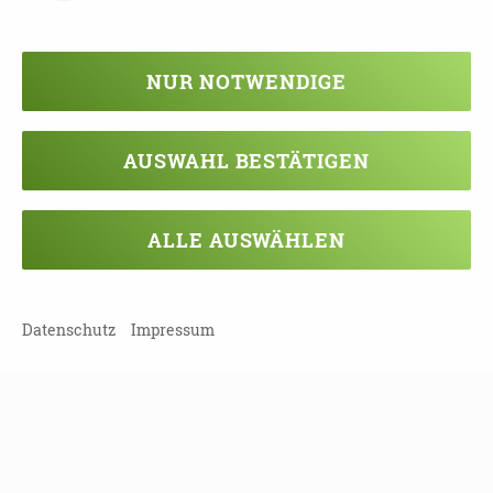
Für das Seminar erhalten die Teilnehmer 2
Fortbildungspunkte.
NUR NOTWENDIGE
AUSWAHL BESTÄTIGEN
TEILEN
ALLE AUSWÄHLEN
ZURÜCK ZUR ÜBERSICHT
Datenschutz
Impressum
Veranstaltung verpasst?
Kein Problem - vielleicht klappt es ja
beim nächsten Mal!
Damit Sie keine Termine mehr