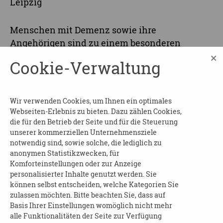
Leipzig
Menschen mit Demenz sowie ihre
Angehörigen sind zu einem besonderen
Konzert in den Musiksalon des Mendelssohn-
×
Cookie-Verwaltung
Hauses eingeladen, in einer Atmosphäre frei
von Erwartungsdruck und Konventionen
dürfen alle so sein wie sie sind. Zwischenrufe,
Wir verwenden Cookies, um Ihnen ein optimales
Bewegung oder stille Momente – alles hat
Webseiten-Erlebnis zu bieten. Dazu zählen Cookies,
Platz. Es geht nicht um perfekte Stille, das
die für den Betrieb der Seite und für die Steuerung
Konzert schenkt einen Raum des
unserer kommerziellen Unternehmensziele
notwendig sind, sowie solche, die lediglich zu
gemeinsamen Erlebens von Musik.
anonymen Statistikzwecken, für
Komforteinstellungen oder zur Anzeige
Kosten:
5,00 Euro
personalisierter Inhalte genutzt werden. Sie
Anmeldung:
erforderlich
können selbst entscheiden, welche Kategorien Sie
zulassen möchten. Bitte beachten Sie, dass auf
Anmeldung & Auskünfte:
Basis Ihrer Einstellungen womöglich nicht mehr
alle Funktionalitäten der Seite zur Verfügung
Mendelssohn-Stiftung