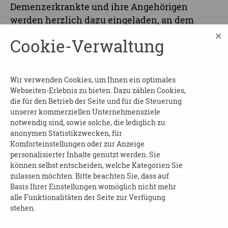
Demenzerkrankte und ihre Angehörigen
werden herzlich dazu eingeladen, an dem
Veranstaltungsformat „Ein Duft, eine Farbe, ein
×
Cookie-Verwaltung
Klang“ im Museum der bildenden Künste
Leipzig teilzunehmen. Kunstvermittlerin
Almut Zimmermann leitet das Format an, bei
Wir verwenden Cookies, um Ihnen ein optimales
dem sie vor Kunstwerken sinnliche Zugänge
Webseiten-Erlebnis zu bieten. Dazu zählen Cookies,
wählt, durch die Menschen ins Spüren,
die für den Betrieb der Seite und für die Steuerung
Erinnern und Erzählen kommen.
unserer kommerziellen Unternehmensziele
notwendig sind, sowie solche, die lediglich zu
Beginn und Dauer
: am 07.05.2026 ab 10:15 Uhr
anonymen Statistikzwecken, für
Komforteinstellungen oder zur Anzeige
Wo
: Museum der bildenden Künste in Leipzig
personalisierter Inhalte genutzt werden. Sie
können selbst entscheiden, welche Kategorien Sie
Kosten
: frei
zulassen möchten. Bitte beachten Sie, dass auf
Basis Ihrer Einstellungen womöglich nicht mehr
Anmeldung
bis eine Woche vor
alle Funktionalitäten der Seite zur Verfügung
Veranstaltungsbeginn an:
stehen.
kunstvermittlung@leipzig.de