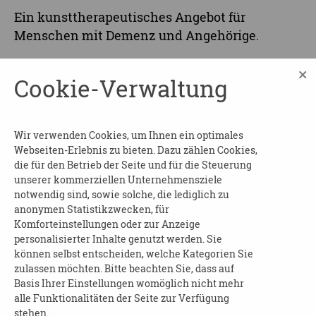
Ein kunsttherapeutisches Angebot für
Menschen mit Demenz und Angehörige.
Ermöglicht das Ausprobieren verschiedener
×
Cookie-Verwaltung
Materialien und Techniken.
Anmeldung sowie weitere Informationen:
Wir verwenden Cookies, um Ihnen ein optimales
AWO Begegnung und Beratung für Senioren
Webseiten-Erlebnis zu bieten. Dazu zählen Cookies,
und Angehörige
die für den Betrieb der Seite und für die Steuerung
Corina Miedrich
unserer kommerziellen Unternehmensziele
Telefon: 0351 42 14 710
notwendig sind, sowie solche, die lediglich zu
anonymen Statistikzwecken, für
E-Mail:
corina.miedrich@awo-in-sachsen.de
Komforteinstellungen oder zur Anzeige
Website:
AWO Begegnung und Beratung für
personalisierter Inhalte genutzt werden. Sie
Senioren und Angehörige | Dresden-Cotta |
können selbst entscheiden, welche Kategorien Sie
AWO Sachsen Soziale Dienste (awo-in-
zulassen möchten. Bitte beachten Sie, dass auf
Basis Ihrer Einstellungen womöglich nicht mehr
sachsen.de)
alle Funktionalitäten der Seite zur Verfügung
stehen.