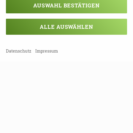
Tel.: 0 51 41 - 93 48 58 0
AUSWAHL BESTÄTIGEN
celler-demenz-initiative@gmx.de
Weitere Informationen sowie
ALLE AUSWÄHLEN
Alternativtermine zu diesem Seminar sowie
zum darauf aufbauenden FollowUp erhalten
Sie unter:
www.celler-demenz-initiative.de
Datenschutz
Impressum
DOWNLOAD
2024_CDI_SEMINARE_ONLINE.PDF
TEILEN