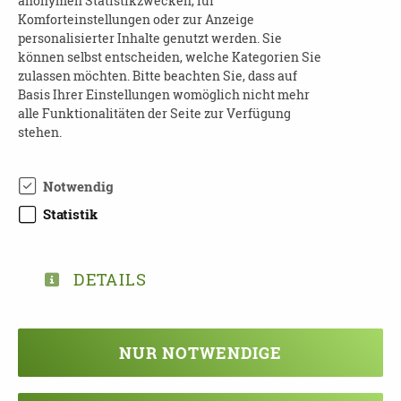
anonymen Statistikzwecken, für
Do, 29.08.2024
Komforteinstellungen oder zur Anzeige
Do, 05.09.2024
personalisierter Inhalte genutzt werden. Sie
Do, 12.09.2024
können selbst entscheiden, welche Kategorien Sie
zulassen möchten. Bitte beachten Sie, dass auf
6 Abende, 18.30 Uhr bis 21.30 Uhr
Basis Ihrer Einstellungen womöglich nicht mehr
alle Funktionalitäten der Seite zur Verfügung
Ort:
Digital über GoTo Meeting
stehen.
Das Seminare ist für Versicherte aller Kassen
Notwendig
kostenfrei
und wird in Zusammenarbeit mit der
BARMER - Pflegekasse durchgeführt.
Statistik
Dozentin:
Eva Küpers, Validation® Lehrerin,
Vorstandsmitglied der Celler Demenz Initiative
DETAILS
e.V
Fragen und Anmeldungen bitte an:
NUR NOTWENDIGE
Celler Demenz Initiative e.V.
Fritzenwiese 117 - 29221 Celle