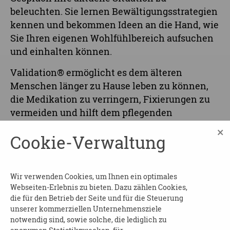
beleuchten. Sie lernen Bewältigungsstrategien
kennen und bekommen Ideen an die Hand, wie
Sie Ihren eigenen Wohlfühlbereich aufsuchen
und einhalten können.
Validation® ermöglicht es dem älteren
Menschen länger zu Hause leben zu können,
die Medikation zu verringern, Fixierungen zu
vermeiden und hilft dem pflegenden
Angehörigen, stressfreier die Pflegesituation
×
Cookie-Verwaltung
und Verantwortung annehmen und überstehen
zu können.
Die Termine im Überblick:
Wir verwenden Cookies, um Ihnen ein optimales
Webseiten-Erlebnis zu bieten. Dazu zählen Cookies,
Do, 08.08.2024
die für den Betrieb der Seite und für die Steuerung
Do, 15.08.2024
unserer kommerziellen Unternehmensziele
notwendig sind, sowie solche, die lediglich zu
Do, 22.08.2024