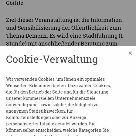
Görlitz
Ziel dieser Veranstaltung ist die Information
und Sensibilisierung der Öffentlichkeit zum
Thema Demenz. Es wird eine Stadtführung (1
Stunde) mit anschließender Beratung zum
Thema Demenz durch
×
Cookie-Verwaltung
Informationsvermittlung und
Erfahrungsaustausch bei Kaffee und Kuchen in
den Räumen der AOK Plus Filiale in Görlitz
Wir verwenden Cookies, um Ihnen ein optimales
stattfinden.
Webseiten-Erlebnis zu bieten. Dazu zählen Cookies,
die für den Betrieb der Seite und für die Steuerung
Beginn und Dauer
: am 25.09.25 von 12:00 bis
unserer kommerziellen Unternehmensziele
16:00 Uhr
notwendig sind, sowie solche, die lediglich zu
anonymen Statistikzwecken, für
Wo
: in der Innenstadt Görlitz und AOK Plus
Komforteinstellungen oder zur Anzeige
Filiale
personalisierter Inhalte genutzt werden. Sie
können selbst entscheiden, welche Kategorien Sie
Kosten
: frei