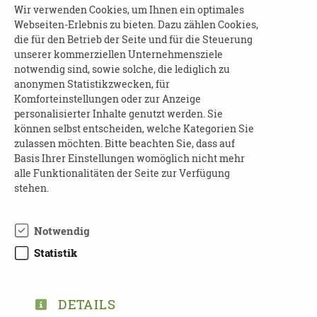
kostenlos
Wir verwenden Cookies, um Ihnen ein optimales
Webseiten-Erlebnis zu bieten. Dazu zählen Cookies,
Anmeldung erforderlich
die für den Betrieb der Seite und für die Steuerung
unserer kommerziellen Unternehmensziele
AUSKÜNFTE:
notwendig sind, sowie solche, die lediglich zu
anonymen Statistikzwecken, für
Maßnahme Kompetenzaufgaben Demenz
Komforteinstellungen oder zur Anzeige
Frau Augustin, Frau Backhaus
personalisierter Inhalte genutzt werden. Sie
Telefon: 0351-416 60 47
können selbst entscheiden, welche Kategorien Sie
E-Mail:
demenz@dpbv-online.de
zulassen möchten. Bitte beachten Sie, dass auf
Basis Ihrer Einstellungen womöglich nicht mehr
Internet:
www.dpbv-online.de
alle Funktionalitäten der Seite zur Verfügung
stehen.
Notwendig
Statistik
DETAILS
DOWNLOAD