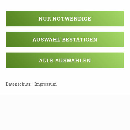
FLYER_SCHULUNGSREIHE FÜR
MMD_2023-3.Q.PDF
NUR NOTWENDIGE
AUSWAHL BESTÄTIGEN
TEILEN
ALLE AUSWÄHLEN
ZURÜCK ZUR ÜBERSICHT
Datenschutz
Impressum
Veranstaltung verpasst?
Kein Problem - vielleicht klappt es ja
beim nächsten Mal!
Damit Sie keine Termine mehr