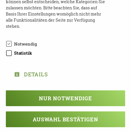
können selbst entscheiden, welche Kategorien Sie
zulassen möchten. Bitte beachten Sie, dass auf
Maßnahme Kompetenzaufgaben Demenz
Basis Ihrer Einstellungen womöglich nicht mehr
Frau Augustin, Frau Backhaus
alle Funktionalitäten der Seite zur Verfügung
Telefon: 0351-416 60 47
stehen.
E-Mail:
demenz@dpbv-online.de
Internet:
www.dpbv-online.de
Notwendig
Statistik
DETAILS
NUR NOTWENDIGE
TEILEN
ZURÜCK ZUR ÜBERSICHT
AUSWAHL BESTÄTIGEN