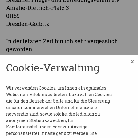
Amalie-Dietrich-Platz 3
01169
Dresden-Gorbitz
In der letzten Zeit bin ich sehr vergesslich
geworden.
×
Warum ist das so? Ist das Demenz oder die
Cookie-Verwaltung
Alzheimer-Erkrankung? Wie soll es
weitergehen? Was muss ich wissen und
regeln? Wer kann mir helfen?
Wir verwenden Cookies, um Ihnen ein optimales
Webseiten-Erlebnis zu bieten. Dazu zählen Cookies,
KOSTEN:
die für den Betrieb der Seite und für die Steuerung
unserer kommerziellen Unternehmensziele
kostenlos
notwendig sind, sowie solche, die lediglich zu
anonymen Statistikzwecken, für
Anmeldung erforderlich
Komforteinstellungen oder zur Anzeige
personalisierter Inhalte genutzt werden. Sie
AUSKÜNFTE: