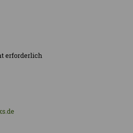
Vogtlandkreis
Stadt Chemnitz
Stadt Leipzig
Ganz Sachsen
t erforderlich
ks.de