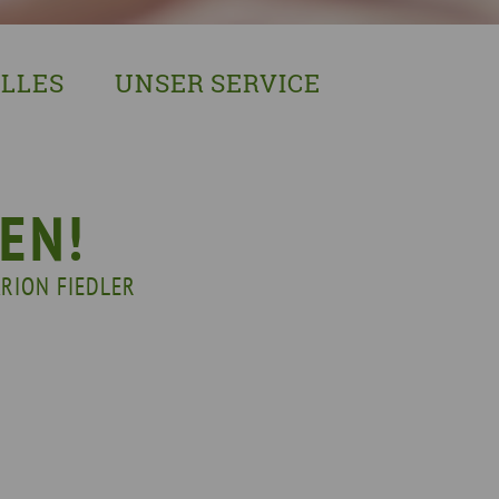
LLES
UNSER SERVICE
sches Austausch- und Vernetzungstreffen
Demenzexperten-Schulung
r Demenz
Demenz-Beratung
EIN!NICHT Pflanzaktion
Vorträge & Workshops
EN!
gebote
Selbsthilfe- & Angehörigengruppen
RION FIEDLER
en
Leihausstellungen
nd Veranstaltungen
Newsletter
e Demenzstrategie
Demenzsensibel Kampagne
Online-Angebote & Podcast
rge