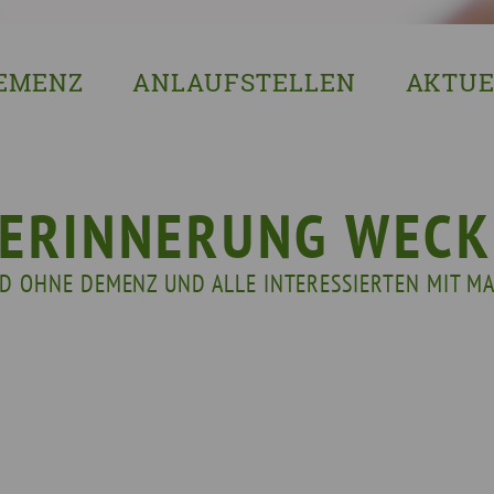
EMENZ
ANLAUFSTELLEN
AKTUE
s ist Demenz?
Erzgebirgskreis
8. Sächsi
ssenswertes & Hilfreiches
Landkreis Bautzen
Woche de
lege
Landkreis Görlitz
VERGISS?M
E ERINNERUNG WECK
Landeshauptstadt Dresden
Stellenan
D OHNE DEMENZ UND ALLE INTERESSIERTEN MIT MA
Landkreis Leipzig
Neuigkeit
Landkreis Meissen
Termine u
Landkreis Mittelsachsen
Sächsisch
Landkreis Nordsachsen
Landkreis Sächsische Schweiz-Osterzgebi
Landkreis Zwickau