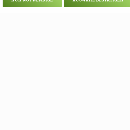
Veranstaltung verpasst?
em - vielleicht klappt es ja beim nä
e Termine mehr verpassen, können S
unseren Newsletter eintragen!
NEWSLETTER ABONNIEREN!