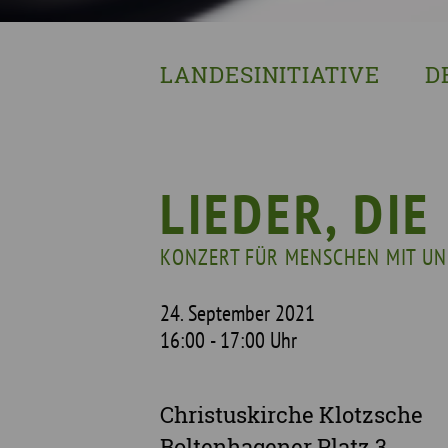
LANDESINITIATIVE
D
Was wir tun
Wa
Wer wir sind
Wi
Geschichte
Pf
LIEDER, DI
Mit wem wir arbeiten
KONZERT FÜR MENSCHEN MIT UN
Unterstützte Projekte
24. September 2021
16:00 - 17:00 Uhr
Christuskirche Klotzsche
Boltenhagener Platz 3