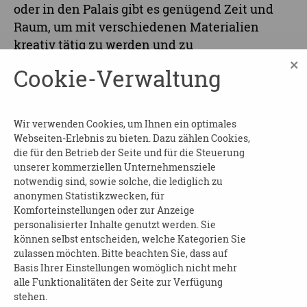
oder in den Palais gibt es genügend Zeit und
Raum, um mit verschiedenen Materialien
kreativ tätig zu werden und zu
×
experimentieren. So kann jeder sein
Cookie-Verwaltung
individuelles künstlerisches Potential
entfalten, weiterentwickeln und seinem
persönlichen Ausdrucksbedürfnis folgen.
Wir verwenden Cookies, um Ihnen ein optimales
Webseiten-Erlebnis zu bieten. Dazu zählen Cookies,
Wann:
ab Oktober 2021 jeden zweiten
die für den Betrieb der Seite und für die Steuerung
Donnerstag im Monat ab 14:00 Uhr
unserer kommerziellen Unternehmensziele
notwendig sind, sowie solche, die lediglich zu
Wo:
in den kulturpädagogischen und
anonymen Statistikzwecken, für
barrierefreien Räumen von Schloss & Park
Komforteinstellungen oder zur Anzeige
Pillnitz (Zugang über den Fliederhof, Treff am
personalisierter Inhalte genutzt werden. Sie
können selbst entscheiden, welche Kategorien Sie
nahegelegenen Besucherzentrum »Alte
zulassen möchten. Bitte beachten Sie, dass auf
Wache«), August-Böckstiegel-Straße 2, 01326
Basis Ihrer Einstellungen womöglich nicht mehr
Dresden
alle Funktionalitäten der Seite zur Verfügung
stehen.