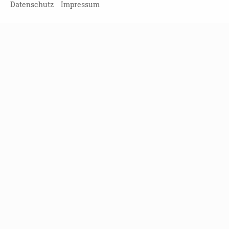
ZURÜCK ZUR ÜBERSICHT
Datenschutz
Impressum
Veranstaltung verpasst?
Kein Problem - vielleicht klappt es ja
beim nächsten Mal!
Damit Sie keine Termine mehr
verpassen, können Sie sich hier in
unseren Newsletter eintragen!
NEWSLETTER ABONNIEREN!