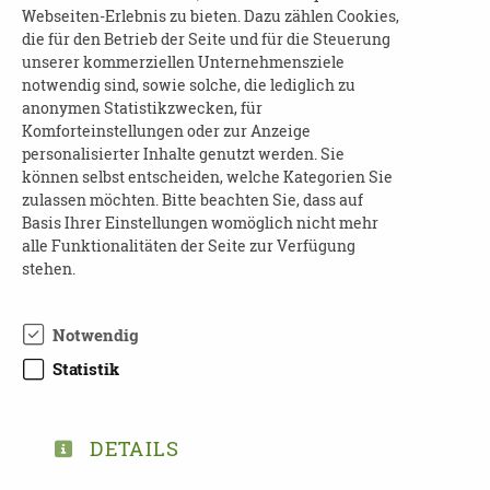
besp
rechen.
Webseiten-Erlebnis zu bieten. Dazu zählen Cookies,
die für den Betrieb der Seite und für die Steuerung
Dazu laden wir Dich ein!
unserer kommerziellen Unternehmensziele
notwendig sind, sowie solche, die lediglich zu
Fahrdienst ist möglich
anonymen Statistikzwecken, für
Komforteinstellungen oder zur Anzeige
personalisierter Inhalte genutzt werden. Sie
können selbst entscheiden, welche Kategorien Sie
AWO Erzgebirge gGmbH
zulassen möchten. Bitte beachten Sie, dass auf
Quartiersbüro Stützengrün, Siedlung 6,
Basis Ihrer Einstellungen womöglich nicht mehr
alle Funktionalitäten der Seite zur Verfügung
08328 Stützengrün, OT Hundshübel
stehen.
Mobil 0151 70798991, Tel. 037462
175067
www.awo
-
erzgebirge.de
Notwendig
Statistik
DETAILS
DOWNLOAD AUSHANG-MNNER-