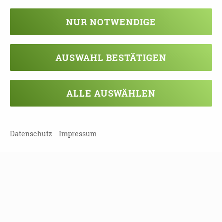
TREFF_030123.PDF
NUR NOTWENDIGE
AUSWAHL BESTÄTIGEN
TEILEN
ZURÜCK ZUR ÜBERSICHT
ALLE AUSWÄHLEN
Datenschutz
Impressum
Veranstaltung verpasst?
Kein Problem - vielleicht klappt es ja
beim nächsten Mal!
Damit Sie keine Termine mehr
verpassen, können Sie sich hier in