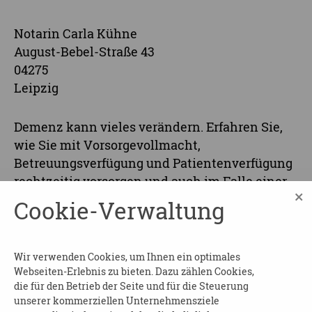
Notarin Carla Kühne
August-Bebel-Straße 43
04275
Leipzig
Demenz kann vieles verändern. Erfahren Sie,
wie Sie mit Vorsorgevollmacht,
Betreuungsverfügung und Patientenverfügung
rechtzeitig vorsorgen und auch im Falle einer
×
Erkrankung handlungsfähig bleiben.
Cookie-Verwaltung
Der Veranstaltungsort ist
b
arrierearm
. (Kleine
Türschwelle sowie ein Aufzug, in denen
Wir verwenden Cookies, um Ihnen ein optimales
Rollstühle reinpassen aber keine großen
Webseiten-Erlebnis zu bieten. Dazu zählen Cookies,
Elektronischen.)
die für den Betrieb der Seite und für die Steuerung
unserer kommerziellen Unternehmensziele
Kosten:
frei