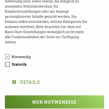
notwendig sind, sowie solche, die lediglich zu
anonymen Statistikzwecken, für
Um eine
Anmeldung
wird gebeten.
Komforteinstellungen oder zur Anzeige
personalisierter Inhalte genutzt werden. Sie
Kontakt:
können selbst entscheiden, welche Kategorien Sie
zulassen möchten. Bitte beachten Sie, dass auf
Mitarbeiter der Notarin
Basis Ihrer Einstellungen womöglich nicht mehr
Tel: 0341 30 91 10
alle Funktionalitäten der Seite zur Verfügung
E-Mail:
info@notarin-kuehne.de
stehen.
Web:
www.notarin-kuehne.de
und
Notwendig
https://www.notarkammer-
sachsen.de/tdot2026
Statistik
DETAILS
NUR NOTWENDIGE