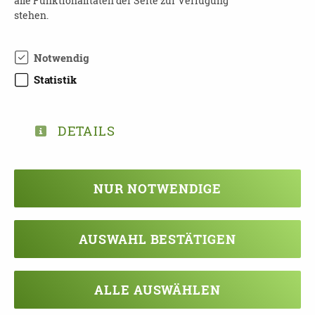
alle Funktionalitäten der Seite zur Verfügung
stehen.
Notwendig
DOWNLOAD THEMENABEND-2022-1.-
Statistik
HLABJAHR.PDF
DETAILS
TEILEN
NUR NOTWENDIGE
ZURÜCK ZUR ÜBERSICHT
AUSWAHL BESTÄTIGEN
Veranstaltung verpasst?
ALLE AUSWÄHLEN
Kein Problem - vielleicht klappt es ja