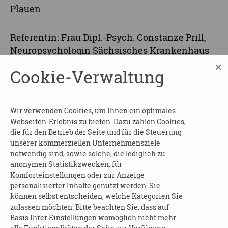
Plauen
Referentin: Frau Dipl.-Psych. Constanze Prill,
Neuropsychologin Sächsisches Krankenhaus
Rodewisch
×
Cookie-Verwaltung
Die Teilnahme ist kostenfrei und ohne
Anmeldung möglich.
Wir verwenden Cookies, um Ihnen ein optimales
Weitere Informationen:
Webseiten-Erlebnis zu bieten. Dazu zählen Cookies,
die für den Betrieb der Seite und für die Steuerung
Caritasverband Vogtland e.V.
unserer kommerziellen Unternehmensziele
Bergstraße 39
notwendig sind, sowie solche, die lediglich zu
anonymen Statistikzwecken, für
08523 Plauen
Komforteinstellungen oder zur Anzeige
Telefon: 03741-222832
personalisierter Inhalte genutzt werden. Sie
E-Mail:
demenz@caritas-vogtland.de
können selbst entscheiden, welche Kategorien Sie
zulassen möchten. Bitte beachten Sie, dass auf
... oder über diesen
Link
!
Basis Ihrer Einstellungen womöglich nicht mehr