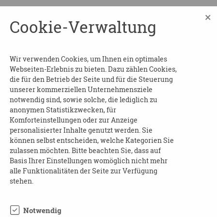
Deshalb hat die Deutsche Alzheimer
×
Cookie-Verwaltung
Gesellschaft die bundesweite
Aufklärungsinitiative Demenz Partner
gestartet. „Demenz braucht dich. Auch du
Wir verwenden Cookies, um Ihnen ein optimales
kannst Demenz Partner werden!“. - Bisher sind
Webseiten-Erlebnis zu bieten. Dazu zählen Cookies,
schon mehr als 60.000 Menschen diesem
die für den Betrieb der Seite und für die Steuerung
unserer kommerziellen Unternehmensziele
Aufruf gefolgt.
notwendig sind, sowie solche, die lediglich zu
Der Kompaktkurs Demenz wird diesmal in der
anonymen Statistikzwecken, für
Komforteinstellungen oder zur Anzeige
Woche der Demenz als Online-Kurs
personalisierter Inhalte genutzt werden. Sie
durchgeführt. So ist eine Teilnahme ganz
können selbst entscheiden, welche Kategorien Sie
ortsunabhängig möglich.
zulassen möchten. Bitte beachten Sie, dass auf
Basis Ihrer Einstellungen womöglich nicht mehr
Die kostenlose Veranstaltung findet am 24.
alle Funktionalitäten der Seite zur Verfügung
September von 16 – 17.30 Uhr statt.
stehen.
Bitte melden Sie sich an unter
info@demenz-
partner.de
Notwendig