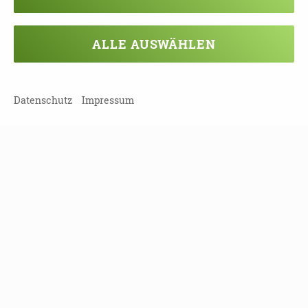
Weitere Infos zur Themenwoche:
www.pflege-
nordsachsen.de
ALLE AUSWÄHLEN
Datenschutz
Impressum
TEILEN
ZURÜCK ZUR ÜBERSICHT
Veranstaltung verpasst?
Kein Problem - vielleicht klappt es ja
beim nächsten Mal!
Damit Sie keine Termine mehr