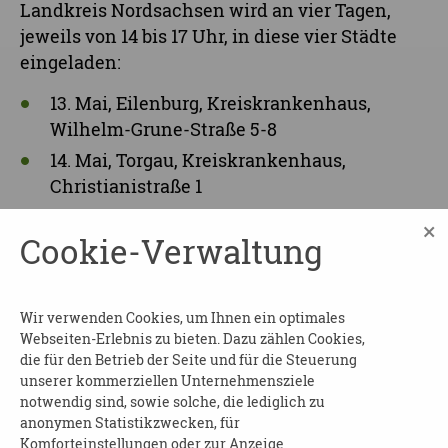
Landkreis Nordsachsen wird an vier Tagen,
jeweils von 14 bis 17 Uhr, in diese vier Städte
eingeladen:
13. Mai, Eilenburg, Kreiskrankenhaus,
Wilhelm-Grune-Straße 5-8
14. Mai, Torgau, Kreiskrankenhaus,
Christianistraße 1
15. Mai, Delitzsch, Kreiskrankenhaus,
×
Cookie-Verwaltung
Dübener Straße 3-9
16. Mai, Oschatz, Collm Klinik, Parkstraße 1
An Infoständen warten kompetente
Wir verwenden Cookies, um Ihnen ein optimales
Webseiten-Erlebnis zu bieten. Dazu zählen Cookies,
Ansprechpartner mit breit gefächerten,
die für den Betrieb der Seite und für die Steuerung
regionalen Angeboten rund um das Thema
unserer kommerziellen Unternehmensziele
„Pflege zuhause“. Impulsvorträge widmen sich
notwendig sind, sowie solche, die lediglich zu
Themen wie Demenz, Alltagsbegleitung,
anonymen Statistikzwecken, für
Nachbarschaftshilfe oder Leistungen der
Komforteinstellungen oder zur Anzeige