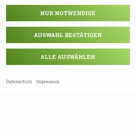
DEMENZ 2023.PDF
NUR NOTWENDIGE
AUSWAHL BESTÄTIGEN
TEILEN
ZURÜCK ZUR ÜBERSICHT
ALLE AUSWÄHLEN
Datenschutz
Impressum
Veranstaltung verpasst?
Kein Problem - vielleicht klappt es ja
beim nächsten Mal!
Damit Sie keine Termine mehr
verpassen, können Sie sich hier in
unseren Newsletter eintragen!