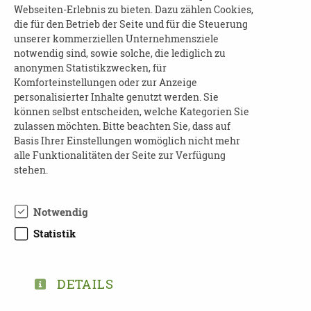
Webseiten-Erlebnis zu bieten. Dazu zählen Cookies,
Anmeldung erforderlich
die für den Betrieb der Seite und für die Steuerung
unserer kommerziellen Unternehmensziele
AUSKÜNFTE:
notwendig sind, sowie solche, die lediglich zu
anonymen Statistikzwecken, für
Maßnahme Kompetenzaufgaben Demenz
Komforteinstellungen oder zur Anzeige
personalisierter Inhalte genutzt werden. Sie
Frau Augustin, Frau Backhaus
können selbst entscheiden, welche Kategorien Sie
Telefon: 0351-416 60 47
zulassen möchten. Bitte beachten Sie, dass auf
E-Mail:
demenz@dpbv-online.de
Basis Ihrer Einstellungen womöglich nicht mehr
Internet:
www.dpbv-online.de
alle Funktionalitäten der Seite zur Verfügung
stehen.
Notwendig
Statistik
DETAILS
DOWNLOAD FLYER JUNG MIT