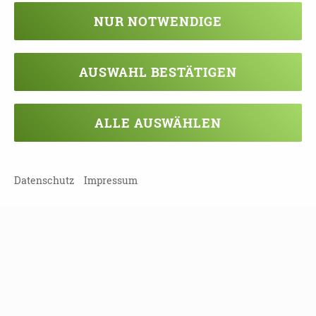
Wo
: in der Volkshochschule Chemnitz
NUR NOTWENDIGE
Kontakt
:
Sabine Winkler
AUSWAHL BESTÄTIGEN
E-Mail:
sabine.winkler@evlks.de
Tel.: 0371 4005612
ALLE AUSWÄHLEN
Weitere Informationen
:
Demenzfreundliche
Bestattung
Datenschutz
Impressum
TEILEN
ZURÜCK ZUR ÜBERSICHT