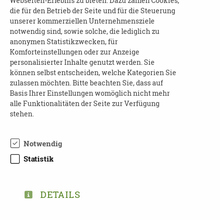
Angehörigen vor schwierigen oder
Webseiten-Erlebnis zu bieten. Dazu zählen Cookies,
die für den Betrieb der Seite und für die Steuerung
unangenehmen Situationen.
unserer kommerziellen Unternehmensziele
An diesem Abend wird es allgemeine
notwendig sind, sowie solche, die lediglich zu
Informationen zur Demenzerkrankung geben
anonymen Statistikzwecken, für
und wie man Menschen mit Demenz als
Komforteinstellungen oder zur Anzeige
personalisierter Inhalte genutzt werden. Sie
Angehörige an einer Bestattung beteiligen
können selbst entscheiden, welche Kategorien Sie
kann.
zulassen möchten. Bitte beachten Sie, dass auf
Referenten
: Beatrix Streubel, Daniel Kühnert
Basis Ihrer Einstellungen womöglich nicht mehr
(Bestattung Werner)
alle Funktionalitäten der Seite zur Verfügung
stehen.
Kooperation
: Evangelisches Forum, VHS
Chemnitz & Bestattung Werner)
Die Veranstaltung findet im Rahmen der
Notwendig
Veranstaltungsreihe "
Der Tod gehört zum
Statistik
Leben
" statt, welche das Evangelische Forum
in Kooperation mit der Volkshochschule
durchführt.
DETAILS
Beginn und Dauer
: am 05.11.2025 ab 19:00 Uhr