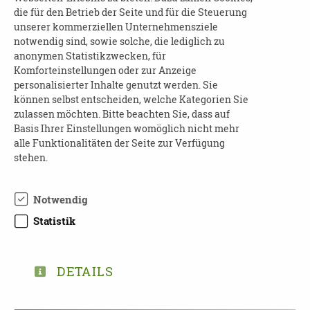
dem Infomobil Pflege des Landkreises Görlitz
die für den Betrieb der Seite und für die Steuerung
dem Markt.
unserer kommerziellen Unternehmensziele
notwendig sind, sowie solche, die lediglich zu
Hier können Sie unkompliziert zum Thema
anonymen Statistikzwecken, für
Demenz ins Gespräch kommen und ihre
Komforteinstellungen oder zur Anzeige
Fragen stellen.
personalisierter Inhalte genutzt werden. Sie
können selbst entscheiden, welche Kategorien Sie
zulassen möchten. Bitte beachten Sie, dass auf
Basis Ihrer Einstellungen womöglich nicht mehr
alle Funktionalitäten der Seite zur Verfügung
stehen.
Notwendig
Statistik
TEILEN
ZURÜCK ZUR ÜBERSICHT
DETAILS