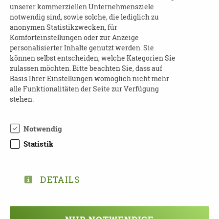
unserer kommerziellen Unternehmensziele
notwendig sind, sowie solche, die lediglich zu
anonymen Statistikzwecken, für
KONTAKT UND ANMELDUNG:
Komforteinstellungen oder zur Anzeige
personalisierter Inhalte genutzt werden. Sie
Telefon: 034202 30910
können selbst entscheiden, welche Kategorien Sie
E-Mail:
delitzsch@ctm-magdeburg.de
zulassen möchten. Bitte beachten Sie, dass auf
Basis Ihrer Einstellungen womöglich nicht mehr
Anmeldung per E-Mail erforderlich!
alle Funktionalitäten der Seite zur Verfügung
stehen.
Notwendig
TEILEN
Statistik
ZURÜCK ZUR ÜBERSICHT
DETAILS