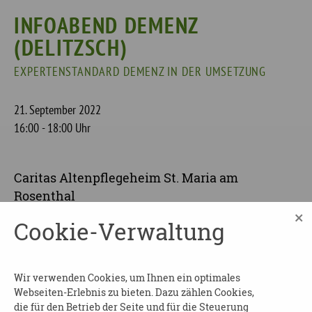
INFOABEND DEMENZ
(DELITZSCH)
EXPERTENSTANDARD DEMENZ IN DER UMSETZUNG
21. September 2022
16:00 - 18:00 Uhr
Caritas Altenpflegeheim St. Maria am
Rosenthal
Hainstraße 74
×
Cookie-Verwaltung
04509
Delitzsch
Wir verwenden Cookies, um Ihnen ein optimales
Offene Gesprächsrunde unter fachlicher
Webseiten-Erlebnis zu bieten. Dazu zählen Cookies,
Begleitung
die für den Betrieb der Seite und für die Steuerung