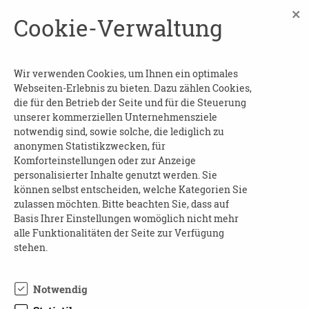
×
Niveau entsprechend. Während des Singens
Cookie-Verwaltung
nimmt de Lint behutsam Kontakt zu den
Teilnehmern auf und zeigt den Angehörigen
und Pflegern, wie sie die positiven Effekte des
Wir verwenden Cookies, um Ihnen ein optimales
Singens verstärken können.
Webseiten-Erlebnis zu bieten. Dazu zählen Cookies,
die für den Betrieb der Seite und für die Steuerung
Im Lauf ihrer mehr als 25-jährigen Karriere als
unserer kommerziellen Unternehmensziele
Sängerin erlebte de Lint während ihrer
notwendig sind, sowie solche, die lediglich zu
anonymen Statistikzwecken, für
Konzerte immer wieder, wie besonders
Komforteinstellungen oder zur Anzeige
Menschen mit Demenz beim Zuhören immer
personalisierter Inhalte genutzt werden. Sie
aufmerksamer und wacher wurden. Aus dieser
können selbst entscheiden, welche Kategorien Sie
Beobachtung heraus hat die gebürtige
zulassen möchten. Bitte beachten Sie, dass auf
Basis Ihrer Einstellungen womöglich nicht mehr
Niederländerin die spezielle BASE-Methode –
alle Funktionalitäten der Seite zur Verfügung
kurz für: »Brain Awakening Singing Education«
stehen.
– entwickelt, mit der sie auf struktureller Basis
in der Pflege für Demenz arbeitet.
Notwendig
Unterstützt wurde sie dabei von Wilco