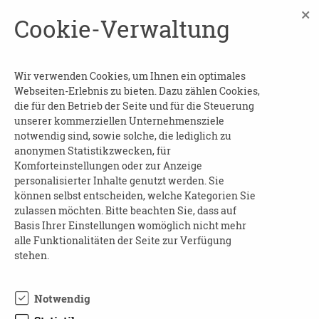
×
Niveau entsprechend. Während des Singens
Cookie-Verwaltung
nimmt de Lint behutsam Kontakt zu den
Teilnehmern auf und zeigt den Angehörigen
und Pflegern, wie sie die positiven Effekte des
Wir verwenden Cookies, um Ihnen ein optimales
Singens verstärken können.
Webseiten-Erlebnis zu bieten. Dazu zählen Cookies,
die für den Betrieb der Seite und für die Steuerung
Im Lauf ihrer mehr als 25-jährigen Karriere als
unserer kommerziellen Unternehmensziele
Sängerin erlebte de Lint während ihrer
notwendig sind, sowie solche, die lediglich zu
anonymen Statistikzwecken, für
Konzerte immer wieder, wie besonders
Komforteinstellungen oder zur Anzeige
Menschen mit Demenz beim Zuhören immer
personalisierter Inhalte genutzt werden. Sie
aufmerksamer und wacher wurden. Aus dieser
können selbst entscheiden, welche Kategorien Sie
Beobachtung heraus hat die gebürtige
zulassen möchten. Bitte beachten Sie, dass auf
Basis Ihrer Einstellungen womöglich nicht mehr
Niederländerin die spezielle BASE-Methode –
alle Funktionalitäten der Seite zur Verfügung
kurz für: »Brain Awakening Singing Education«
stehen.
– entwickelt, mit der sie auf struktureller Basis
in der Pflege für Demenz arbeitet.
Notwendig
Unterstützt wurde sie dabei von Wilco