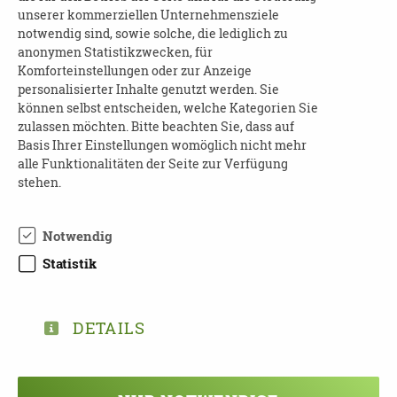
Weg?
unserer kommerziellen Unternehmensziele
notwendig sind, sowie solche, die lediglich zu
Arbeitszufriedenheit?
anonymen Statistikzwecken, für
Realistische Ziele auf dem Weg zur
Komforteinstellungen oder zur Anzeige
Selbstwirksamkeit
personalisierter Inhalte genutzt werden. Sie
können selbst entscheiden, welche Kategorien Sie
zulassen möchten. Bitte beachten Sie, dass auf
Basis Ihrer Einstellungen womöglich nicht mehr
Referentin:
alle Funktionalitäten der Seite zur Verfügung
stehen.
Sabine Tschainer-Zangl
Leiterin aufschwungalt
Notwendig
Statistik
Zielgruppe:
Angesprochen werden erfahrene Fachkräfte
DETAILS
und Profis, die sich
in der Arbeit mit pflegenden Angehörigen
weiterentwickeln wollen, insbesondere, wenn