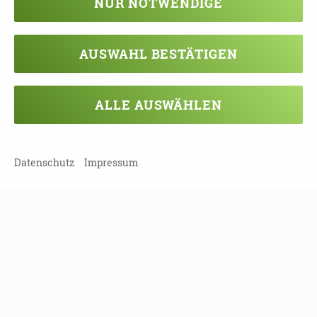
NUR NOTWENDIGE
Sie pflegende Angehörige beraten oder
Angebote zur Unterstützung im Alltag nach §
45a SGB XI durchführen.
AUSWAHL BESTÄTIGEN
ALLE AUSWÄHLEN
Kosten:
Eine Fortbildung kostet pro Person 150 €.
Datenschutz
Impressum
Anmeldung/Kontakt:
Bitte melden Sie sich über die Homepage an:
"Ich gebe mir so viel Mühe, aber es ist nie
genug" - Töchter und Schwiegertöchter
erfolgreich beraten - online 17.06.2024