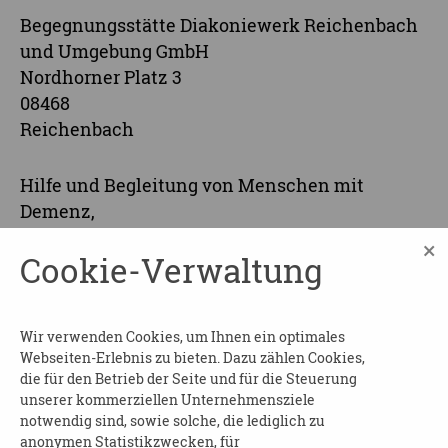
Begegnungsstätte Diakoniewerk Reichenbach
und Umgebung GmbH
Nordhorner Platz 3
08468
Reichenbach
Hilfe und Begleitung von Menschen mit
Demenz,
praktisch, lebensnah und entlastend,
×
Cookie-Verwaltung
Fragestunde zum Thema Demenz, ab 15:00 Uhr
Beginn und Dauer
: am 28.10.2026 ab 15:00 Uhr
Wir verwenden Cookies, um Ihnen ein optimales
Wo
: Begegnungsstätte Diakoniewerk
Webseiten-Erlebnis zu bieten. Dazu zählen Cookies,
Reichenbach und Umgebung GmbH
die für den Betrieb der Seite und für die Steuerung
unserer kommerziellen Unternehmensziele
Kosten
: frei
notwendig sind, sowie solche, die lediglich zu
anonymen Statistikzwecken, für