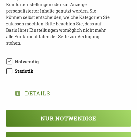
Anmeldung
erforderlich an:
Komforteinstellungen oder zur Anzeige
Barbara Vogl
personalisierter Inhalte genutzt werden. Sie
Tel.: 03765 325 900
können selbst entscheiden, welche Kategorien Sie
zulassen möchten. Bitte beachten Sie, dass auf
E-Mail:
BA-Vogl@t-online.de
Basis Ihrer Einstellungen womöglich nicht mehr
alle Funktionalitäten der Seite zur Verfügung
Weitere Informationen und Termine finden Sie
stehen.
unten zum Download.
Notwendig
Statistik
DOWNLOAD SHG FLYER
REICHENBACH 2026
DETAILS
NUR NOTWENDIGE
TEILEN