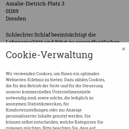
Amalie-Dietrich-Platz 3
01169
Dresden
Schlechter Schlaf beeinträchtigt die
Lebensqualität und führt zu gesundheitlichen
×
Problemen.
Cookie-Verwaltung
Erfahren Sie, was guter Schlaf ist und welche
Bedeutung er für das Wohlbefinden hat. Lernen
Wir verwenden Cookies, um Ihnen ein optimales
Sie Strategien und Methoden kennen, um
Webseiten-Erlebnis zu bieten. Dazu zählen Cookies,
besser zu schlafen.
die für den Betrieb der Seite und für die Steuerung
unserer kommerziellen Unternehmensziele
Anmeldung sowie weitere Informationen:
notwendig sind, sowie solche, die lediglich zu
anonymen Statistikzwecken, für
Kompetenzaufgaben Demenz
Komforteinstellungen oder zur Anzeige
Dresdner Pflege- und Betreuungsverein e.V
personalisierter Inhalte genutzt werden. Sie
Frau Augustin, Frau Backhaus
können selbst entscheiden, welche Kategorien Sie
zulassen möchten. Bitte beachten Sie, dass auf