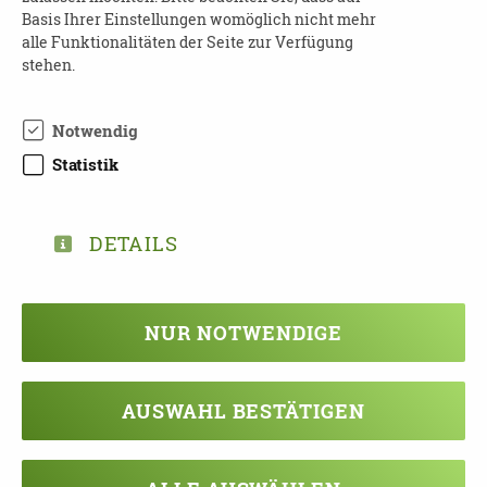
Telefon: 0351 41 66 047
Basis Ihrer Einstellungen womöglich nicht mehr
E-Mail:
demenz@dpbv-online.de
alle Funktionalitäten der Seite zur Verfügung
Website:
www.dpbv-online.de/demenz
stehen.
Um eine Anmeldung wird gebeten.
Notwendig
Der Eintritt ist frei.
Statistik
Der Zugang ist barrierearm.
DETAILS
TEILEN
NUR NOTWENDIGE
ZURÜCK ZUR ÜBERSICHT
AUSWAHL BESTÄTIGEN