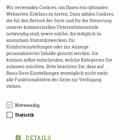
Schöpfen Sie im Pflegealltag Kraft und gute
Wir verwenden Cookies, um Ihnen ein optimales
Laune in der Natur. Geführte Wanderung mit
Webseiten-Erlebnis zu bieten. Dazu zählen Cookies,
der Lachweltmeisterin Romy Einhorn.
die für den Betrieb der Seite und für die Steuerung
unserer kommerziellen Unternehmensziele
Anmeldung sowie weitere Informationen:
notwendig sind, sowie solche, die lediglich zu
anonymen Statistikzwecken, für
Bianka Hammer,
Komforteinstellungen oder zur Anzeige
Telefon: 0176 70649274
personalisierter Inhalte genutzt werden. Sie
können selbst entscheiden, welche Kategorien Sie
Mail:
demenz@hs-mittweida.de
zulassen möchten. Bitte beachten Sie, dass auf
Basis Ihrer Einstellungen womöglich nicht mehr
Um eine Anmeldung wird gebeten.
alle Funktionalitäten der Seite zur Verfügung
stehen.
Das Angebot ist kostenfrei.
Notwendig
Statistik
TEILEN
DETAILS
ZURÜCK ZUR ÜBERSICHT