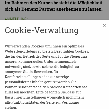
Im Rahmen des Kurses besteht die Möglichkeit
sich als Demenz Partner anerkennen zu lassen.
ANMELDUNG:
×
Cookie-Verwaltung
Sie können sich online bequem über Eventbrite
anmelden:
https://www.eventbrite.de/e/grundschulung-
Wir verwenden Cookies, um Ihnen ein optimales
Webseiten-Erlebnis zu bieten. Dazu zählen Cookies,
zum-thema-demenz-tickets-166291485309
die für den Betrieb der Seite und für die Steuerung
Oder über E-mail an:
unserer kommerziellen Unternehmensziele
notwendig sind, sowie solche, die lediglich zu
s.foerster@landesinitiative-demenz.de
anonymen Statistikzwecken, für
Komforteinstellungen oder zur Anzeige
Sie erhalten die Anmeldedaten 1-3 Tage vor
personalisierter Inhalte genutzt werden. Sie
Veranstaltungsbeginn in einer separaten E-
können selbst entscheiden, welche Kategorien Sie
Mail zugeschickt.
zulassen möchten. Bitte beachten Sie, dass auf
Basis Ihrer Einstellungen womöglich nicht mehr
WICHTIG:
alle Funktionalitäten der Seite zur Verfügung
stehen.