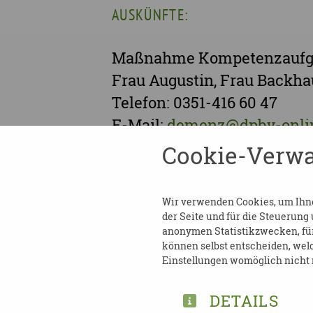
AUSKÜNFTE:
Maßnahme Kompetenzaufg
Frau Augustin, Frau Backha
Telefon: 0351-416 60 47
E-Mail:
demenz@dpbv-onli
Internet:
www.dpbv-online.
Cookie-Verwa
Wir verwenden Cookies, um Ihnen
der Seite und für die Steuerung
anonymen Statistikzwecken, für 
können selbst entscheiden, welc
Einstellungen womöglich nicht m
DETAILS