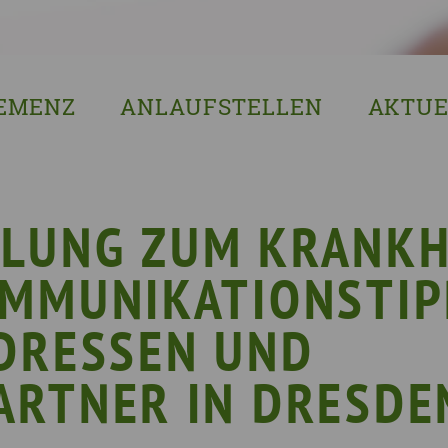
EMENZ
ANLAUFSTELLEN
AKTUE
s ist Demenz?
Erzgebirgskreis
8. Sächsi
ssenswertes & Hilfreiches
Landkreis Bautzen
Woche de
lege
Landkreis Görlitz
VERGISS?M
LUNG ZUM KRANKH
Landeshauptstadt Dresden
Stellenan
OMMUNIKATIONSTIP
Landkreis Leipzig
Neuigkeit
Landkreis Meissen
Termine u
DRESSEN UND
Landkreis Mittelsachsen
Sächsisch
ARTNER IN DRESDE
Landkreis Nordsachsen
Landkreis Sächsische Schweiz-Osterzgebi