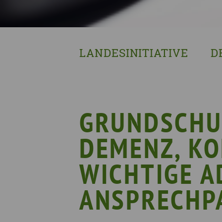
LANDESINITIATIVE
D
Was wir tun
Wa
Wer wir sind
Wi
Geschichte
Pf
GRUNDSCHU
Mit wem wir arbeiten
DEMENZ, K
Unterstützte Projekte
WICHTIGE A
ANSPRECHP