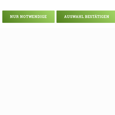
NUR NOTWENDIGE
AUSWAHL BESTÄTIGEN
Veranstaltung verpasst?
em - vielleicht klappt es ja beim nä
e Termine mehr verpassen, können S
unseren Newsletter eintragen!