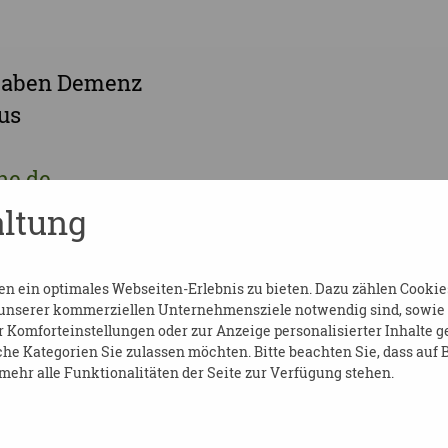
aben Demenz
us
ne.de
de
ltung
 ein optimales Webseiten-Erlebnis zu bieten. Dazu zählen Cookies,
 unserer kommerziellen Unternehmensziele notwendig sind, sowie so
Komforteinstellungen oder zur Anzeige personalisierter Inhalte g
he Kategorien Sie zulassen möchten. Bitte beachten Sie, dass auf B
ehr alle Funktionalitäten der Seite zur Verfügung stehen.