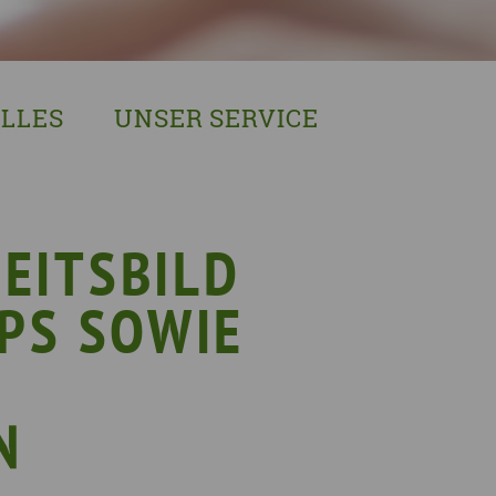
LLES
UNSER SERVICE
sches Austausch- und Vernetzungstreffen
Demenzexperten-Schulung
r Demenz
Demenz-Beratung
EIN!NICHT Pflanzaktion
Vorträge & Workshops
EITSBILD
gebote
Selbsthilfe- & Angehörigengruppen
PS SOWIE
en
Leihausstellungen
nd Veranstaltungen
Newsletter
e Demenzstrategie
Demenzsensibel Kampagne
N
Online-Angebote & Podcast
rge