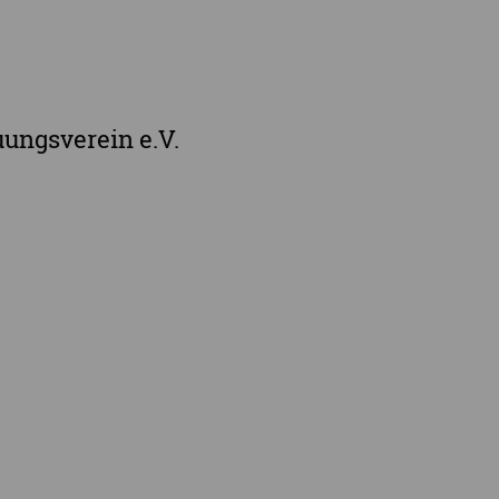
Landkreis Zwickau
Vogtlandkreis
Stadt Chemnitz
Stadt Leipzig
uungsverein e.V.
Ganz Sachsen