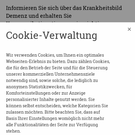
Informieren Sie sich über das Krankheitsbild
Demenz und erhalten Sie
Kommunikationstipps sowie wichtige
×
Adressen und Ansprechpersonen in Dresden.
Cookie-Verwaltung
Nach der Veranstaltung erhalten Sie eine
Teilnahmebescheinigung.
Wir verwenden Cookies, um Ihnen ein optimales
Beginn und Dauer:
am 26.08.2026 von 16:00 bis
Webseiten-Erlebnis zu bieten. Dazu zählen Cookies,
19:00 Uhr
die für den Betrieb der Seite und für die Steuerung
unserer kommerziellen Unternehmensziele
Wo
: Dresdner Pflege- und Betreuungsverein
notwendig sind, sowie solche, die lediglich zu
e.V., im Sachsenforum, 2. Ebene
anonymen Statistikzwecken, für
Komforteinstellungen oder zur Anzeige
Kosten
: frei
personalisierter Inhalte genutzt werden. Sie
können selbst entscheiden, welche Kategorien Sie
Anmeldung
erforderlich an:
zulassen möchten. Bitte beachten Sie, dass auf
Basis Ihrer Einstellungen womöglich nicht mehr
Kompetenzaufgaben Demenz
alle Funktionalitäten der Seite zur Verfügung
Telefon: 0351 4166047
stehen.