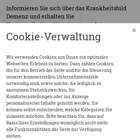
Informieren Sie sich über das Krankheitsbild
Demenz und erhalten Sie
Kommunikationstipps sowie wichtige
×
Adressen und Ansprechpersonen in Dresden.
Cookie-Verwaltung
Nach der Veranstaltung erhalten Sie eine
Teilnahmebescheinigung.
Wir verwenden Cookies, um Ihnen ein optimales
Beginn und Dauer:
am 25.08.2026 von 09:00 bis
Webseiten-Erlebnis zu bieten. Dazu zählen Cookies,
12:00 Uhr
die für den Betrieb der Seite und für die Steuerung
unserer kommerziellen Unternehmensziele
Wo
: Dresdner Pflege- und Betreuungsverein
notwendig sind, sowie solche, die lediglich zu
e.V., im Sachsenforum, 2. Ebene
anonymen Statistikzwecken, für
Komforteinstellungen oder zur Anzeige
Kosten
: frei
personalisierter Inhalte genutzt werden. Sie
können selbst entscheiden, welche Kategorien Sie
Anmeldung
erforderlich an:
zulassen möchten. Bitte beachten Sie, dass auf
Basis Ihrer Einstellungen womöglich nicht mehr
Kompetenzaufgaben Demenz
alle Funktionalitäten der Seite zur Verfügung
Telefon: 0351 4166047
stehen.