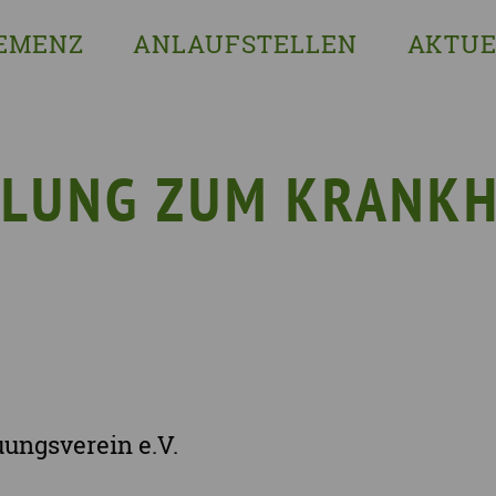
EMENZ
ANLAUFSTELLEN
AKTUE
s ist Demenz?
Erzgebirgskreis
8. Sächsi
ssenswertes & Hilfreiches
Landkreis Bautzen
Woche de
lege
Landkreis Görlitz
VERGISS?M
LUNG ZUM KRANKH
Landeshauptstadt Dresden
Stellenan
Landkreis Leipzig
Neuigkeit
Landkreis Meissen
Termine u
Landkreis Mittelsachsen
Sächsisch
Landkreis Nordsachsen
Landkreis Sächsische Schweiz-Osterzgebi
Landkreis Zwickau
uungsverein e.V.
Vogtlandkreis