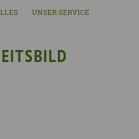
LLES
UNSER SERVICE
sches Austausch- und Vernetzungstreffen
Demenzexperten-Schulung
r Demenz
Demenz-Beratung
EIN!NICHT Pflanzaktion
Vorträge & Workshops
EITSBILD
gebote
Selbsthilfe- & Angehörigengruppen
en
Leihausstellungen
nd Veranstaltungen
Newsletter
e Demenzstrategie
Demenzsensibel Kampagne
Online-Angebote & Podcast
rge