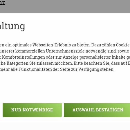
nz
ne.de
ltung
ps://dpbv-online.de/home
 ein optimales Webseiten-Erlebnis zu bieten. Dazu zählen Cookies,
 unserer kommerziellen Unternehmensziele notwendig sind, sowie so
Komforteinstellungen oder zur Anzeige personalisierter Inhalte g
he Kategorien Sie zulassen möchten. Bitte beachten Sie, dass auf B
ehr alle Funktionalitäten der Seite zur Verfügung stehen.
NUR NOTWENDIGE
AUSWAHL BESTÄTIGEN