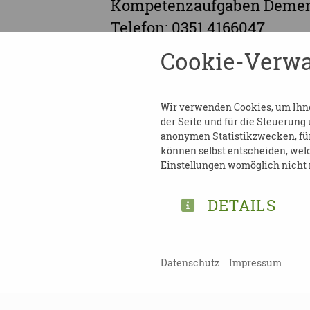
Kompetenzaufgaben Deme
Telefon: 0351 4166047
E-Mail:
demenz@dpbv-onli
Cookie-Verwa
Weitere Informationen
:
htt
Wir verwenden Cookies, um Ihnen
der Seite und für die Steuerung
anonymen Statistikzwecken, für 
können selbst entscheiden, welc
Einstellungen womöglich nicht m
TEILEN
DETAILS
ZURÜCK ZUR ÜBERSICHT
Datenschutz
Impressum