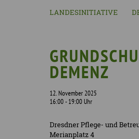
LANDESINITIATIVE
D
Was wir tun
Wa
Wer wir sind
Wi
Geschichte
Pf
GRUNDSCHU
Mit wem wir arbeiten
DEMENZ
Unterstützte Projekte
12. November 2025
16:00 - 19:00 Uhr
Dresdner Pflege- und Betre
Merianplatz 4