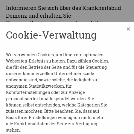
Informieren Sie sich über das Krankheitsbild
Demenz und erhalten Sie
Kommunikationstipps sowie wichtige
×
Adressen und Ansprechpersonen in Dresden.
Cookie-Verwaltung
Nach der Veranstaltung erhalten Sie eine
Teilnahmebescheinigung.
Wir verwenden Cookies, um Ihnen ein optimales
Beginn und Dauer:
am 09.09.2025 von 09:00 bis
Webseiten-Erlebnis zu bieten. Dazu zählen Cookies,
12:00 Uhr
die für den Betrieb der Seite und für die Steuerung
unserer kommerziellen Unternehmensziele
Wo
: Dresdner Pflege- und Betreuungsverein
notwendig sind, sowie solche, die lediglich zu
e.V., im Sachsenforum, 2. Ebene
anonymen Statistikzwecken, für
Komforteinstellungen oder zur Anzeige
Kosten
: frei
personalisierter Inhalte genutzt werden. Sie
können selbst entscheiden, welche Kategorien Sie
Anmeldung
erforderlich an:
zulassen möchten. Bitte beachten Sie, dass auf
Basis Ihrer Einstellungen womöglich nicht mehr
Kompetenzaufgaben Demenz
alle Funktionalitäten der Seite zur Verfügung
Telefon: 0351 4166047
stehen.