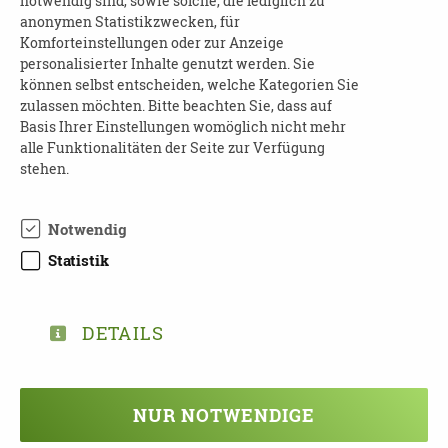
notwendig sind, sowie solche, die lediglich zu
anonymen Statistikzwecken, für
innen
Die Veranstaltung ist für Dresdner Bürger
Komforteinstellungen oder zur Anzeige
kostenfrei.
personalisierter Inhalte genutzt werden. Sie
können selbst entscheiden, welche Kategorien Sie
ANMELDUNG
zulassen möchten. Bitte beachten Sie, dass auf
Basis Ihrer Einstellungen womöglich nicht mehr
Wir bitten um verbindliche Anmeldung unter
alle Funktionalitäten der Seite zur Verfügung
0351 4166047 oder per Mail an:
demenz[at]dpbv-
stehen.
online.de.
Notwendig
Statistik
DOWNLOAD SCHULUNGEN-DEMENZ-
DETAILS
2023-FLYER_1675158495.PDF
NUR NOTWENDIGE