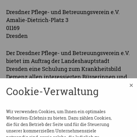
Dresdner Pflege- und Betreuungsverein e.V.
Amalie-Dietrich-Platz 3
01169
Dresden
Der Dresdner Pflege- und Betreuungsverein e.V.
bietet im Auftrag der Landeshauptstadt
Dresden eine Schulung zum Krankheitsbild
Demenz allen interessierten Bürgerinnen und
×
Bürgern an.
Cookie-Verwaltung
Der Grundkurs informiert über das
Krankheitsbild Demenz,
Wir verwenden Cookies, um Ihnen ein optimales
Kommunikationstipps, wichtige Adressen und
Webseiten-Erlebnis zu bieten. Dazu zählen Cookies,
Ansprechpartner in Dresden.
die für den Betrieb der Seite und für die Steuerung
unserer kommerziellen Unternehmensziele
KOSTEN