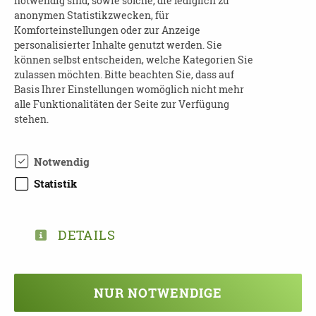
notwendig sind, sowie solche, die lediglich zu
anonymen Statistikzwecken, für
innen
Die Veranstaltung ist für Dresdner Bürger
Komforteinstellungen oder zur Anzeige
kostenfrei.
personalisierter Inhalte genutzt werden. Sie
können selbst entscheiden, welche Kategorien Sie
ANMELDUNG
zulassen möchten. Bitte beachten Sie, dass auf
Basis Ihrer Einstellungen womöglich nicht mehr
Wir bitten um verbindliche Anmeldung unter
alle Funktionalitäten der Seite zur Verfügung
0351 4166047 oder per Mail an:
demenz[at]dpbv-
stehen.
online.de.
Notwendig
Statistik
DOWNLOAD SCHULUNGEN-DEMENZ-
DETAILS
2023-FLYER_1675158495.PDF
NUR NOTWENDIGE