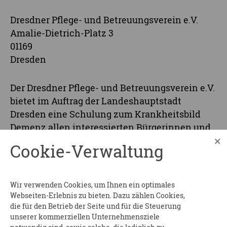
Dresdner Pflege- und Betreuungsverein e.V.
Amalie-Dietrich-Platz 3
01169
Dresden
Der Dresdner Pflege- und Betreuungsverein e.V.
bietet im Auftrag der Landeshauptstadt
Dresden eine Schulung zum Krankheitsbild
Demenz allen interessierten Bürgerinnen und
×
Bürgern an.
Cookie-Verwaltung
Der Grundkurs informiert über das
Krankheitsbild Demenz,
Wir verwenden Cookies, um Ihnen ein optimales
Kommunikationstipps, wichtige Adressen und
Webseiten-Erlebnis zu bieten. Dazu zählen Cookies,
Ansprechpartner in Dresden.
die für den Betrieb der Seite und für die Steuerung
unserer kommerziellen Unternehmensziele
KOSTEN