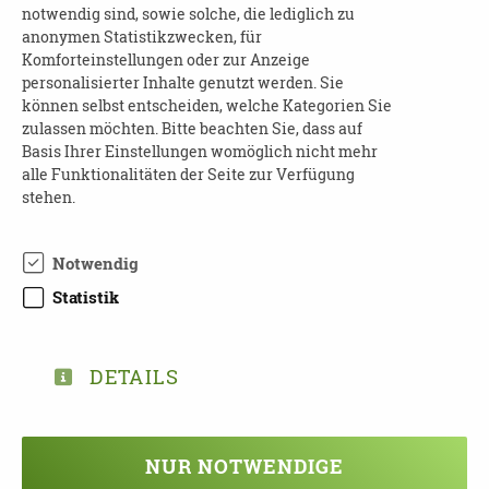
Umgang, Kommunikation, Besonderheiten
notwendig sind, sowie solche, die lediglich zu
(Trinken, Essen, Verhalten)
anonymen Statistikzwecken, für
Komforteinstellungen oder zur Anzeige
3. Modul:
personalisierter Inhalte genutzt werden. Sie
können selbst entscheiden, welche Kategorien Sie
rechtliche Aspekte, Leistungen der
zulassen möchten. Bitte beachten Sie, dass auf
Basis Ihrer Einstellungen womöglich nicht mehr
Pflegeversicherung, Pflegegrade,
alle Funktionalitäten der Seite zur Verfügung
Patientenverfügung, Vorsorgevollmacht
stehen.
4. Modul:
Notwendig
Möglichkeiten der Betreuung und
Statistik
Beschäftigung
Selbstmanagement und Reflexion der
Tätigkeit
DETAILS
Möglichkeiten zum Austausch
Modalitäten Nachbarschaftshelfer
(Versicherung, Abrechnung, Anerkennung,
NUR NOTWENDIGE
Versteuerung)