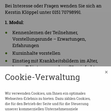
Bei Interesse oder Fragen wenden Sie sich an
Kerstin Klöppel unter
0151 70798991.
1. Modul:
Kennenlernen der Teilnehmer,
Vorstellungsrunde – Erwartungen,
Erfahrungen
Kursinhalte vorstellen
Einstieg mit Krankheitsbildern im Alter,
kurze Erläuterungen dazu (Herzinfarkt,
×
Schlaganfall, Diabetes mellitus,
Cookie-Verwaltung
Inkontinenz) weitere Krankheitsbilder ach
Bedarf/Wunsch der Teilnehmer
Wir verwenden Cookies, um Ihnen ein optimales
2. Modul:
Webseiten-Erlebnis zu bieten. Dazu zählen Cookies,
die für den Betrieb der Seite und für die Steuerung
Krankheitsbild der Demenz erläutern,
unserer kommerziellen Unternehmensziele