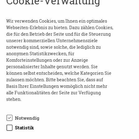
Cookie-Verwaltung
Angeboten bereitgestellt:
🩺 Blutdruckmessung
Wir verwenden Cookies, um Ihnen ein optimales
💊 Medikationsanalyse
Webseiten-Erlebnis zu bieten. Dazu zählen Cookies,
die für den Betrieb der Seite und für die Steuerung
👩‍⚕️ Pflegeberatung
unserer kommerziellen Unternehmensziele
notwendig sind, sowie solche, die lediglich zu
Beginn und Dauer
: am 24.09.25 von 08:30 bis
anonymen Statistikzwecken, für
13:00 Uhr
Komforteinstellungen oder zur Anzeige
personalisierter Inhalte genutzt werden. Sie
Wo
: Linden-Apotheke Görlitz
können selbst entscheiden, welche Kategorien Sie
zulassen möchten. Bitte beachten Sie, dass auf
Kosten
: frei
Basis Ihrer Einstellungen womöglich nicht mehr
alle Funktionalitäten der Seite zur Verfügung
Anmeldung ist nicht erforderlich
stehen.
Auskünfte
: Linden-Apotheke, 03581 736087
Notwendig
Statistik