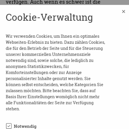
verfügen. Auch wenn es schwer ist die
Diagnose Demenz anzunehmen, finden Sie in
×
Cookie-Verwaltung
diesem Kreis die Möglichkeit sich ein
umfassendes Wissen anzueignen und sich
praktische Beispiele mitzunehmen.
Wir verwenden Cookies, um Ihnen ein optimales
Gemeinsam lässt es sich manchmal besser
Webseiten-Erlebnis zu bieten. Dazu zählen Cookies,
über diese Erkrankung reden und sie sitzen in
die für den Betrieb der Seite und für die Steuerung
dieser Runde mit Gleichgesinnten. Nutzen Sie
unserer kommerziellen Unternehmensziele
notwendig sind, sowie solche, die lediglich zu
dieses Angebot und schauen Sie in dieser
anonymen Statistikzwecken, für
Gruppe vorbei.
Komforteinstellungen oder zur Anzeige
personalisierter Inhalte genutzt werden. Sie
ANSPRECHPARTNER
können selbst entscheiden, welche Kategorien Sie
zulassen möchten. Bitte beachten Sie, dass auf
Klaus Wudmaska
Basis Ihrer Einstellungen womöglich nicht mehr
alle Funktionalitäten der Seite zur Verfügung
Tel: 03741 131271
stehen.
Notwendig