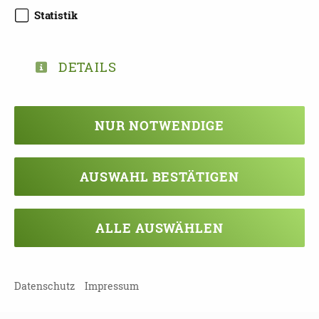
Statistik
DOWNLOAD
FLYER_ALZHEIMERGRUPPE_PLAUEN.
PDF
DETAILS
DOWNLOAD
NUR NOTWENDIGE
FLYER_ALZHEIMERGRUPPE_PLAUEN
_2.PDF
AUSWAHL BESTÄTIGEN
ALLE AUSWÄHLEN
TEILEN
ZURÜCK ZUR ÜBERSICHT
Datenschutz
Impressum